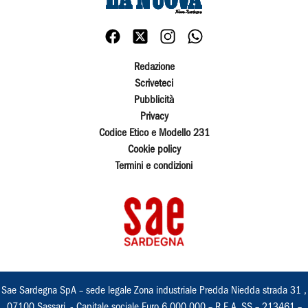
Redazione
Scriveteci
Pubblicità
Privacy
Codice Etico e Modello 231
Cookie policy
Termini e condizioni
Sae Sardegna SpA – sede legale Zona industriale Predda Niedda strada 31 ,
07100 Sassari, - Capitale sociale Euro 6.000.000 – R.E.A. SS – 213461 –