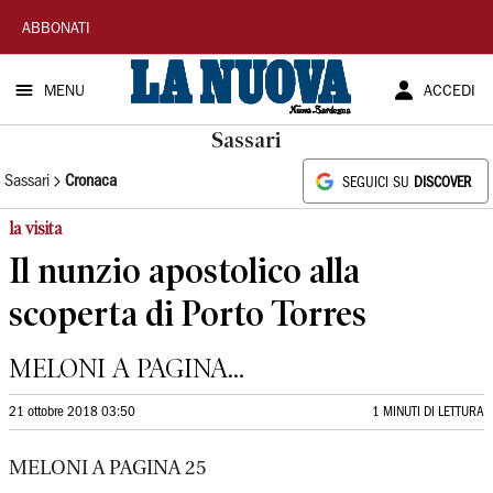
La
ABBONATI
Nuova
MENU
ACCEDI
Sardegna
Sassari
Sassari
Cronaca
SEGUICI SU
DISCOVER
la visita
Il nunzio apostolico alla
scoperta di Porto Torres
MELONI A PAGINA...
21 ottobre 2018 03:50
1 MINUTI DI LETTURA
MELONI A PAGINA 25