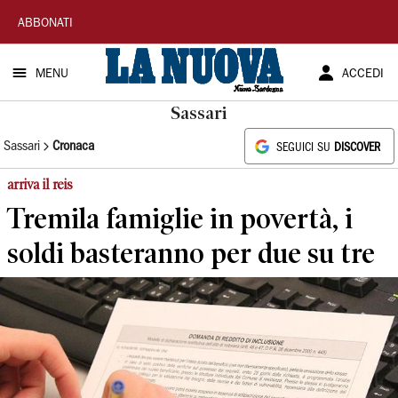
La
ABBONATI
Nuova
MENU
ACCEDI
Sardegna
Sassari
Sassari
Cronaca
SEGUICI SU
DISCOVER
arriva il reis
Tremila famiglie in povertà, i
soldi basteranno per due su tre