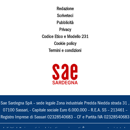
Redazione
Scriveteci
Pubblicità
Privacy
Codice Etico e Modello 231
Cookie policy
Termini e condizioni
Sae Sardegna SpA – sede legale Zona industriale Predda Niedda strada 31 ,
07100 Sassari, - Capitale sociale Euro 6.000.000 – R.E.A. SS – 213461 –
Registro Imprese di Sassari 02328540683 – CF e Partita IVA 02328540683
I diritti delle immagini e dei testi sono riservati. È espressamente vietata la