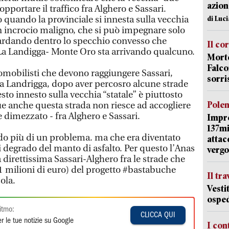
azion
opportare il traffico fra Alghero e Sassari.
 quando la provinciale si innesta sulla vecchia
di Luc
n incrocio maligno, che si può impegnare solo
rdando dentro lo specchio convesso che
Il co
 La Landigga- Monte Oro sta arrivando qualcuno.
Morte
Falco
tomobilisti che devono raggiungere Sassari,
sorri
a Landrigga, dopo aver percosro alcune strade
o innesto sulla vecchia “statale” è piuttosto
Pole
 anche questa strada non riesce ad accogliere
e dimezzato - fra Alghero e Sassari.
Impr
137mi
do più di un problema. ma che era diventato
attac
di degrado del manto di asfalto. Per questo l’Anas
vergo
 direttissima Sassari-Alghero fra le strade che
1 milioni di euro) del progetto #bastabuche
Il tr
sola.
Vesti
osped
itmo:
CLICCA QUI
r le tue notizie su Google
I con