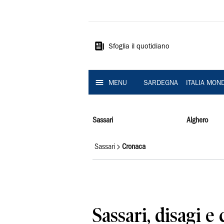
La
Nuova
Sardegna
Sfoglia il quotidiano
MENU
SARDEGNA
ITALIA MON
Sassari
Alghero
Sassari
Cronaca
Sassari, disagi e 