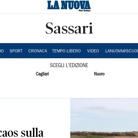
Sassari
DO
SPORT
CRONACA
TEMPO LIBERO
VIDEO
LANUOVA@SCUO
SCEGLI L'EDIZIONE
Cagliari
Nuoro
caos sulla