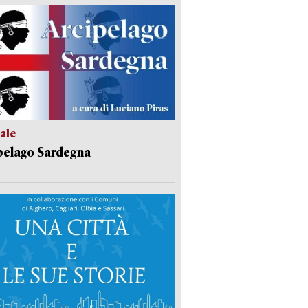
ale
pelago Sardegna