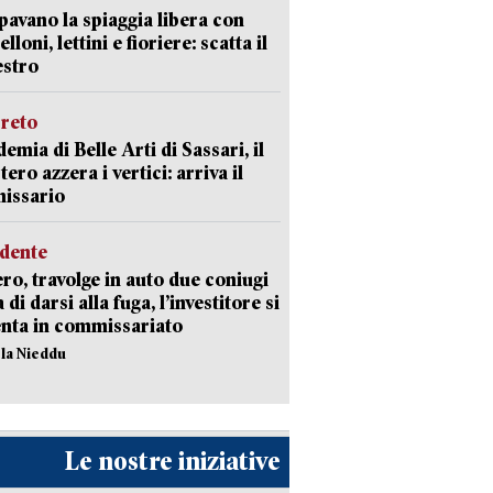
avano la spiaggia libera con
loni, lettini e fioriere: scatta il
estro
creto
emia di Belle Arti di Sassari, il
tero azzera i vertici: arriva il
issario
idente
ro, travolge in auto due coniugi
di darsi alla fuga, l’investitore si
nta in commissariato
ola Nieddu
Le nostre iniziative