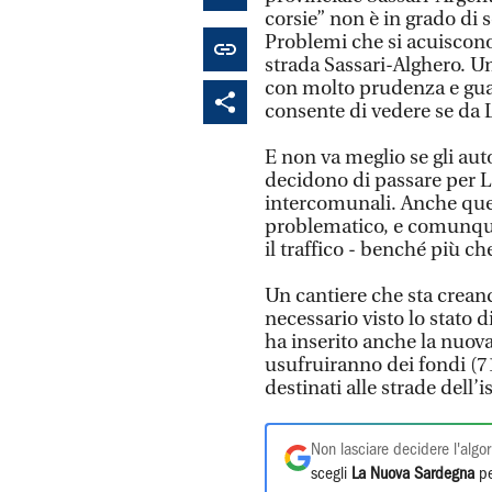
corsie” non è in grado di s
Problemi che si acuiscono
strada Sassari-Alghero. U
con molto prudenza e gua
consente di vedere se da
E non va meglio se gli au
decidono di passare per L
intercomunali. Anche quest
problematico, e comunque
il traffico - benché più ch
Un cantiere che sta crean
necessario visto lo stato 
ha inserito anche la nuova
usufruiranno dei fondi (7
destinati alle strade dell’i
Non lasciare decidere l'algor
scegli
La Nuova Sardegna
pe