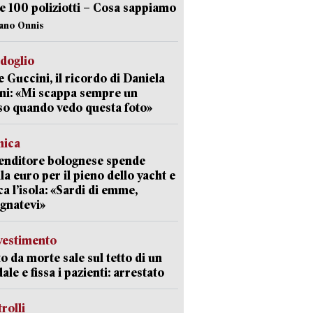
e 100 poliziotti – Cosa sappiamo
iano Onnis
rdoglio
 Guccini, il ricordo di Daniela
ni: «Mi scappa sempre un
so quando vedo questa foto»
mica
enditore bolognese spende
la euro per il pieno dello yacht e
ca l’isola: «Sardi di emme,
gnatevi»
avestimento
to da morte sale sul tetto di un
ale e fissa i pazienti: arrestato
trolli