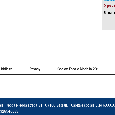
Speci
Una c
ubblicità
Privacy
Codice Etico e Modello 231
ale Predda Niedda strada 31 , 07100 Sassari, - Capitale sociale Euro 6.000.
 02328540683