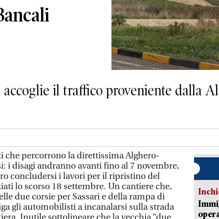
Bancali
 accoglie il traffico proveniente dalla A
i che percorrono la direttissima Alghero-
i: i disagi andranno avanti fino al 7 novembre,
 concludersi i lavori per il ripristino del
ziati lo scorso 18 settembre. Un cantiere che,
Inch
lle due corsie per Sassari e della rampa di
Immig
ga gli automobilisti a incanalarsi sulla strada
opera
iera. Inutile sottolineare che la vecchia “due