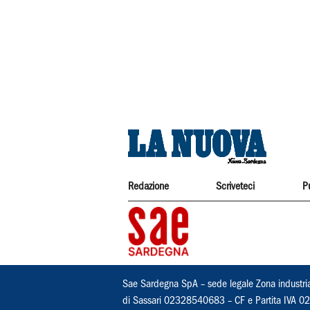
Redazione
Scriveteci
P
Sae Sardegna SpA – sede legale Zona industri
di Sassari 02328540683 – CF e Partita IVA