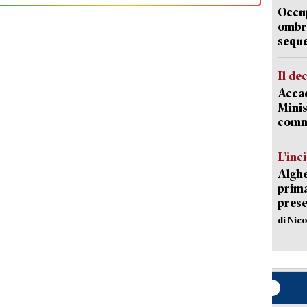
Occup
ombrel
sequ
Il de
Accad
Minis
comm
L’inc
Alghe
prima 
prese
di Nic