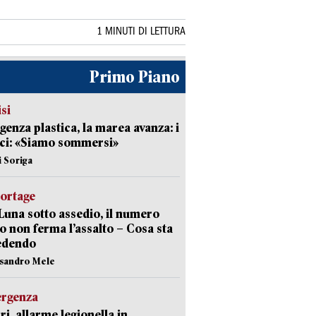
1 MINUTI DI LETTURA
Primo Piano
isi
enza plastica, la marea avanza: i
ci: «Siamo sommersi»
i Soriga
portage
Luna sotto assedio, il numero
o non ferma l’assalto – Cosa sta
edendo
ssandro Mele
ergenza
ri, allarme legionella in