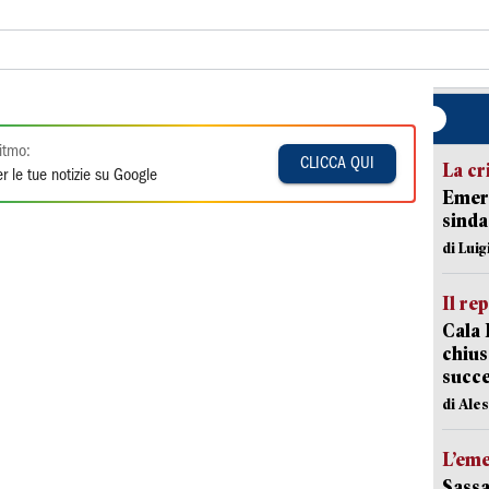
itmo:
CLICCA QUI
La cr
r le tue notizie su Google
Emerg
sinda
di Luig
Il re
Cala 
chius
succ
di Ale
L’em
Sassa