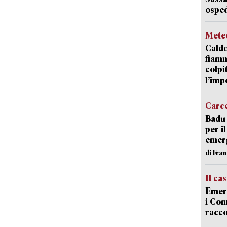
osped
Mete
Caldo
fiamm
colpi
l’imp
Carc
Badu 
per i
emerg
di Fran
Il ca
Emerg
i Com
racco