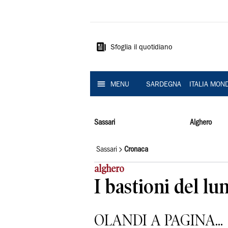
La
Nuova
Sardegna
Sfoglia il quotidiano
MENU
SARDEGNA
ITALIA MON
Sassari
Alghero
Sassari
Cronaca
alghero
I bastioni del l
OLANDI A PAGINA...