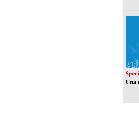
Speci
Una c