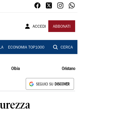
ACCEDI
ABBONATI
LA
ECONOMIA TOP1000
CERCA
Olbia
Oristano
SEGUICI SU
DISCOVER
curezza