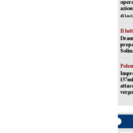
opera
azion
di Luc
Il lut
Dramm
prepa
Solin
Pole
Impr
137mi
attac
vergo