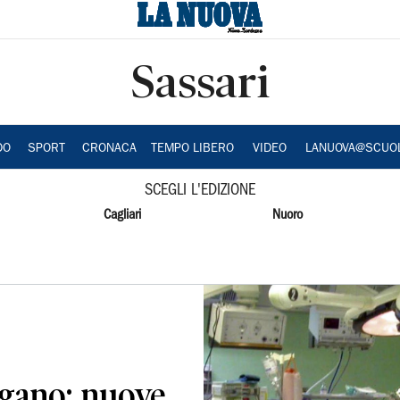
Sassari
DO
SPORT
CRONACA
TEMPO LIBERO
VIDEO
LANUOVA@SCUO
SCEGLI L'EDIZIONE
Cagliari
Nuoro
rgano: nuove