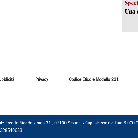
Speci
Una c
ubblicità
Privacy
Codice Etico e Modello 231
ale Predda Niedda strada 31 , 07100 Sassari, - Capitale sociale Euro 6.000.
 02328540683