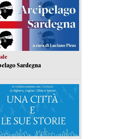
ale
pelago Sardegna