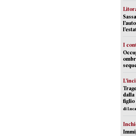
Litora
Sassa
l’auto
l’est
I con
Occup
ombrel
sequ
L’inc
Trage
dalla
figlio
di Luca
Inch
Immig