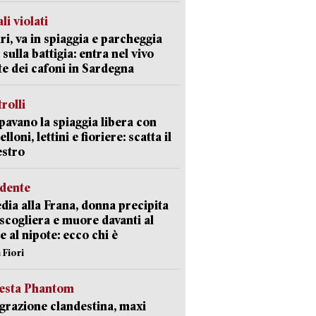
li violati
ri, va in spiaggia e parcheggia
 sulla battigia: entra nel vivo
ate dei cafoni in Sardegna
trolli
avano la spiaggia libera con
loni, lettini e fioriere: scatta il
estro
idente
dia alla Frana, donna precipita
 scogliera e muore davanti al
 e al nipote: ecco chi è
 Fiori
iesta Phantom
razione clandestina, maxi