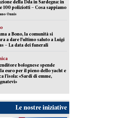
zione della Dda in Sardegna: in
e 100 poliziotti – Cosa sappiamo
iano Onnis
to
a a Bono, la comunità si
ra a dare l'ultimo saluto a Luigi
as – La data dei funerali
mica
enditore bolognese spende
la euro per il pieno dello yacht e
ca l’isola: «Sardi di emme,
gnatevi»
Le nostre iniziative