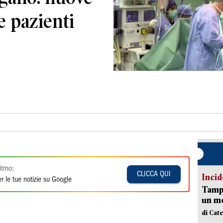
e pazienti
itmo:
CLICCA QUI
Incid
r le tue notizie su Google
Tampo
un mo
di Cat