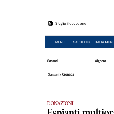
La
Nuova
Sardegna
Sfoglia il quotidiano
MENU
SARDEGNA
ITALIA MON
Sassari
Alghero
Sassari
Cronaca
DONAZIONI
Espianti multio