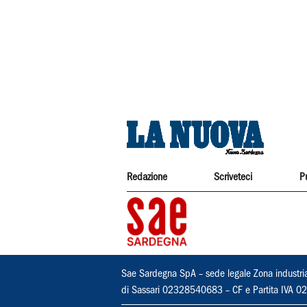
Redazione
Scriveteci
P
Sae Sardegna SpA – sede legale Zona industri
di Sassari 02328540683 – CF e Partita IVA