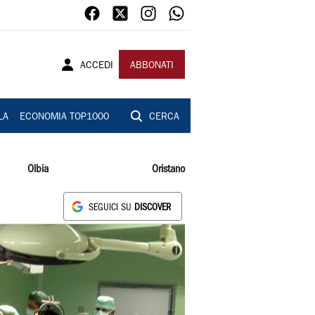
ACCEDI
ABBONATI
LA
ECONOMIA TOP1000
CERCA
Olbia
Oristano
SEGUICI SU
DISCOVER