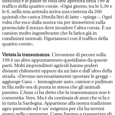
difficoltà e le paure in vista dell’apertura della 199 al
traffico della quattro corsie. «Ogni giorno, tra le 5,30 e
le 6, nella mia azienda arriva una cisterna da 200
quintali che carica 20mila litri di latte – spiega –. Ogni
volta che esce dalla nostra via per immettersi sulla
provinciale il mezzo deve invadere l’altra corsia. È un
camion molto ingombrante che fa fatica già in
condizioni normali. Figuriamoci con il traffico della
quattro corsie».
Vietata la transumanza
. L’invasione di pecore sulla
199 è un altro appuntamento quotidiano da queste
parti. Molti imprenditori agricoli hanno poderi
distanti chilometri oppure da un lato e dall’altro della
strada. «Devono necessariamente spostare le greggi –
aggiunge Casu –. Immaginate auto, camion e pullman
in fila nelle ora di punta in attesa che gli animali
passino. L’Anas ci ha detto che la transumanza non è
consentita. Vero. Ma è da centinaia di anni che si fa e
in tutta la Sardegna. Appartiene alla nostra tradizione
agro-pastorale ed è un’ esigenza per chi ha terreni
sparsi nelle campagne. Come faremo a trasportare gli