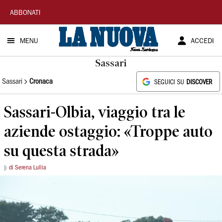
La
ABBONATI
Nuova
MENU
ACCEDI
Sardegna
Sassari
Sassari
Cronaca
SEGUICI SU
DISCOVER
Sassari-Olbia, viaggio tra le
aziende ostaggio: «Troppe auto
su questa strada»
di Serena Lullia