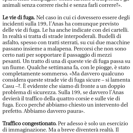
animali senza correre rischi e senza farli correre?».
Le vie di fuga.
Nel caso in cui ci dovessero essere degli
incidenti sulla 199, l’Anas ha comunque previsto
delle vie di fuga. Le ha anche indicate con dei cartelli.
In realtà si tratta di strade interpoderali. Budelli di
asfalto, spesso con tratti sterrati, su cui due macchine
passano insieme a malapena. Percorsi che non sono
certo nati per sopportare il passaggio di mezzi
pesanti. Un tratto di una di queste vie di fuga passa su
un fiume. Qualche settimana fa, con le piogge, è stato
completamente sommerso. «Ma davvero qualcuno
considera queste strade vie di fuga sicure – si lamenta
Casu –?. È evidente che siamo di fronte a un doppio
problema di sicurezza. Sulla 199, se davvero l’Anas
devierà il traffico della quattro corsie e sulle vie di
fuga. Ecco perché abbiamo chiesto un intervento del
prefetto. Abbiamo davvero paura».
Traffico congestionato.
Per adesso è solo un esercizio
di immaginazione. Ma a breve diventerà realtà. Il