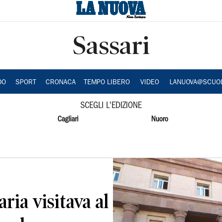
Sassari
DO
SPORT
CRONACA
TEMPO LIBERO
VIDEO
LANUOVA@SCUO
SCEGLI L'EDIZIONE
Cagliari
Nuoro
aria visitava al