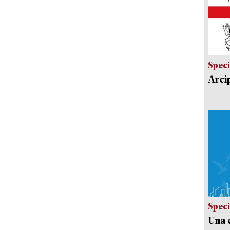
Speci
Arci
Speci
Una c