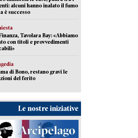
enti: alcuni hanno inalato il fumo
a è successo
hiesta
Finanza, Tavolara Bay: «Abbiamo
to con titoli e provvedimenti
cabili»
agedia
a di Bono, restano gravi le
zioni del ferito
Le nostre iniziative