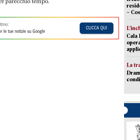
per parecchio tempo.
resid
– Cos
itmo:
L’inc
CLICCA QUI
r le tue notizie su Google
Cala 
opera
appli
La tr
Dramm
condi