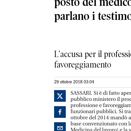
posto del medico
parlano i testim
L'accusa per il professi
favoreggiamento
29 ottobre 2018 03:04
SASSARI. Si è di fatto ape
pubblico ministero il pro
professione e favoreggia
funzionari pubblici. Si tr
ottobre del 2014 mandò ag
base convenzionato con la 
Medicina del lavoro) e la s