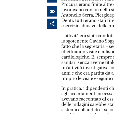
Procura erano finite altre
lavoravano con lui nello s
Antonello Serra, Piergiorg
Denti, tutti erano stati ri
esercizio abusivo della pr
L’attività era stata condo
luogotenente Gavino Soggi
fatto che la segretaria – s
effettuando visite oculist
cardiologiche. E, sempre s
sanitari senza averne tito
un’attività investigativa 
anni e che era partita da
proprio le visite eseguite 
In pratica, i dipendenti c
agli accertamenti necessar
avevano raccontato di esse
delle indagini sarebbe sta
sistema collaudato – sec