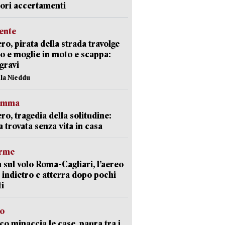
iori accertamenti
ente
ro, pirata della strada travolge
o e moglie in moto e scappa:
gravi
ola Nieddu
ramma
ro, tragedia della solitudine:
 trovata senza vita in casa
arme
 sul volo Roma-Cagliari, l’aereo
 indietro e atterra dopo pochi
i
go
oco minaccia le case, paura tra i