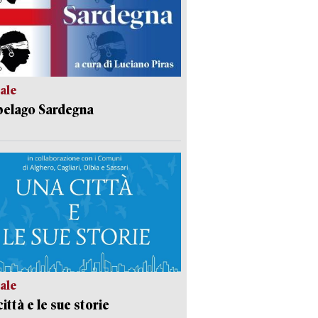
ale
pelago Sardegna
ale
ittà e le sue storie