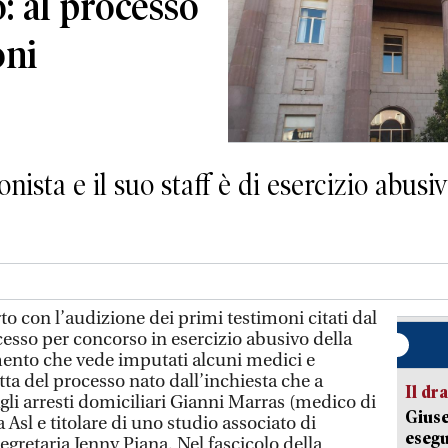
: al processo
oni
onista e il suo staff è di esercizio abusi
rto con l’audizione dei primi testimoni citati dal
cesso per concorso in esercizio abusivo della
mento che vede imputati alcuni medici e
atta del processo nato dall’inchiesta che a
Il d
li arresti domiciliari Gianni Marras (medico di
Giuse
Asl e titolare di uno studio associato di
esegu
egretaria Jenny Piana. Nel fascicolo della