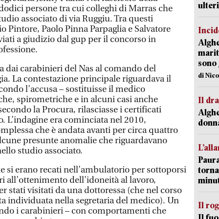
ulter
 dodici persone tra cui colleghi di Marras che
tudio associato di via Ruggiu. Tra questi
io Pintore, Paolo Pinna Parpaglia e Salvatore
Incid
nviati a giudizio dal gup per il concorso in
Alghe
ofessione.
marit
sono 
tta dai carabinieri del Nas al comando del
di Nic
a. La contestazione principale riguardava il
econdo l’accusa – sostituisse il medico
iche, spirometriche e in alcuni casi anche
Il d
econdo la Procura, rilasciasse i certificati
Alghe
lo. L’indagine era cominciata nel 2010,
donna
complessa che è andata avanti per circa quattro
 alcune presunte anomalie che riguardavano
L’all
nello studio associato.
Paura
he si erano recati nell’ambulatorio per sottoporsi
torna
i all’ottenimento dell’idoneità al lavoro,
minut
r stati visitati da una dottoressa (che nel corso
ta individuata nella segretaria del medico). Un
Il ro
ondo i carabinieri – con comportamenti che
Il fu