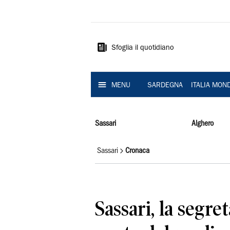
La
Nuova
Sardegna
Sfoglia il quotidiano
MENU
SARDEGNA
ITALIA MON
Sassari
Alghero
Sassari
Cronaca
Sassari, la segret