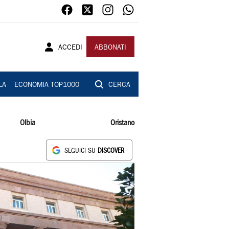
ACCEDI
ABBONATI
LA
ECONOMIA TOP1000
CERCA
Olbia
Oristano
SEGUICI SU
DISCOVER