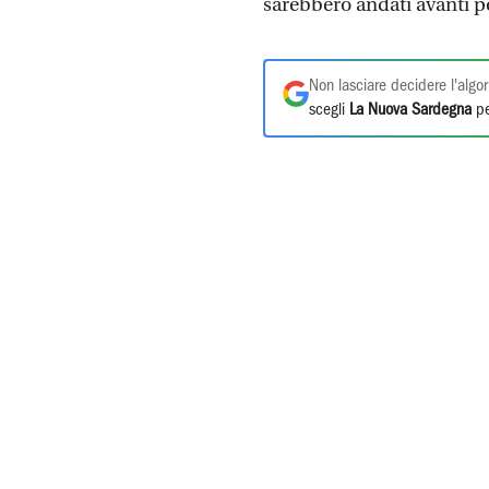
sarebbero andati avanti 
Non lasciare decidere l'algor
scegli
La Nuova Sardegna
pe