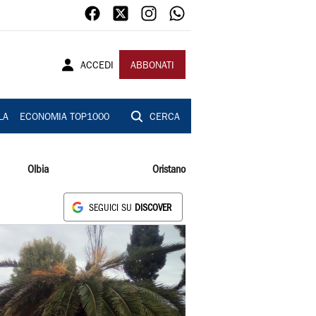
ACCEDI
ABBONATI
LA
ECONOMIA TOP1000
CERCA
Olbia
Oristano
SEGUICI SU
DISCOVER