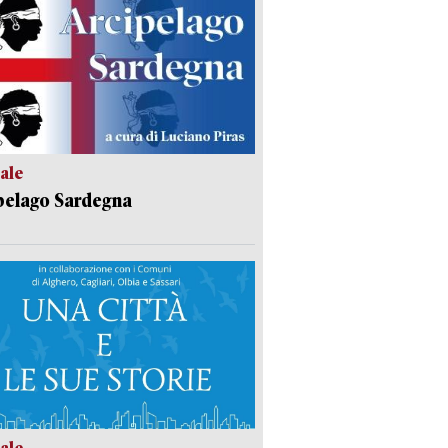
ale
pelago Sardegna
ale