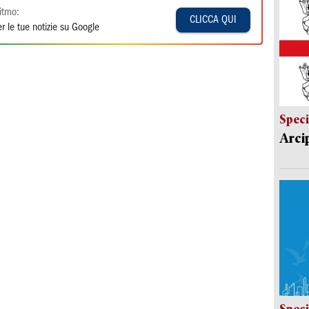
itmo:
CLICCA QUI
r le tue notizie su Google
Speci
Arci
Speci