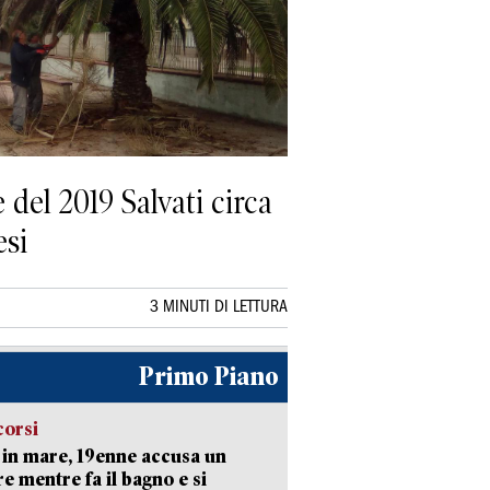
 del 2019 Salvati circa
esi
3 MINUTI DI LETTURA
Primo Piano
corsi
in mare, 19enne accusa un
e mentre fa il bagno e si