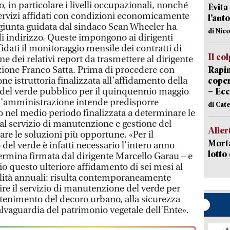
, in particolare i livelli occupazionali, nonché
Evita
 servizi affidati con condizioni economicamente
l’aut
a giunta guidata dal sindaco Sean Wheeler ha
di Nic
di indirizzo. Queste impongono ai dirigenti
fidati il monitoraggio mensile dei contratti di
Il co
ne dei relativi report da trasmettere al dirigente
one Franco Satta. Prima di procedere con
Rapin
one istruttoria finalizzata all’affidamento della
coper
del verde pubblico per il quinquennio maggio
– Ecc
, l’amministrazione intende predisporre
di Cat
o nel medio periodo finalizzata a determinare le
e al servizio di manutenzione e gestione del
Aller
re le soluzioni più opportune. «Per il
Morta
del verde è infatti necessario l’intero anno
lotto
etermina firmata dal dirigente Marcello Garau – e
o questo ulteriore affidamento di sei mesi al
silità annuali: risulta contemporaneamente
tire il servizio di manutenzione del verde per
tenimento del decoro urbano, alla sicurezza
salvaguardia del patrimonio vegetale dell’Ente».