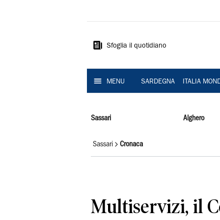
La
Nuova
Sardegna
Sfoglia il quotidiano
MENU
SARDEGNA
ITALIA MON
Sassari
Alghero
Sassari
Cronaca
Multiservizi, il