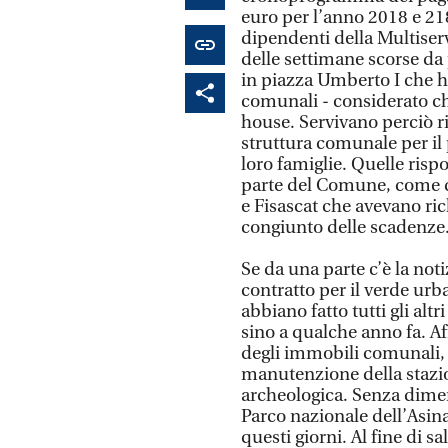
euro per l’anno 2018 e 218
dipendenti della Multiserv
delle settimane scorse da 
in piazza Umberto I che h
comunali - considerato che
house. Servivano perciò ri
struttura comunale per il 
loro famiglie. Quelle ris
parte del Comune, come de
e Fisascat che avevano ri
congiunto delle scadenze
Se da una parte c’è la not
contratto per il verde urb
abbiano fatto tutti gli alt
sino a qualche anno fa. A
degli immobili comunali, l
manutenzione della stazion
archeologica. Senza dimenti
Parco nazionale dell’Asin
questi giorni. Al fine di 