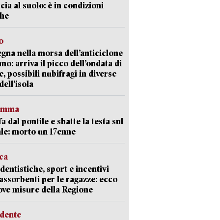
cia al suolo: è in condizioni
che
o
gna nella morsa dell’anticiclone
ano: arriva il picco dell’ondata di
e, possibili nubifragi in diverse
dell’isola
ramma
fa dal pontile e sbatte la testa sul
le: morto un 17enne
ica
dentistiche, sport e incentivi
 assorbenti per le ragazze: ecco
ove misure della Regione
idente