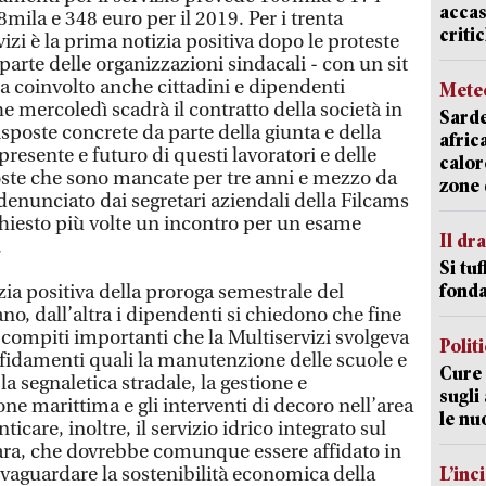
accas
mila e 348 euro per il 2019. Per i trenta
criti
izi è la prima notizia positiva dopo le proteste
parte delle organizzazioni sindacali - con un sit
a coinvolto anche cittadini e dipendenti
Mete
 mercoledì scadrà il contratto della società in
Sarde
sposte concrete da parte della giunta e della
afric
presente e futuro di questi lavoratori e delle
calor
poste che sono mancate per tre anni e mezzo da
zone 
nunciato dai segretari aziendali della Filcams
chiesto più volte un incontro per un esame
Il d
.
Si tuf
fonda
izia positiva della proroga semestrale del
ano, dall’altra i dipendenti si chiedono che fine
ri compiti importanti che la Multiservizi svolgeva
Polit
ffidamenti quali la manutenzione delle scuole e
Cure 
a segnaletica stradale, la gestione e
sugli
e marittima e gli interventi di decoro nell’area
le nu
care, inoltre, il servizio idrico integrato sul
ara, che dovrebbe comunque essere affidato in
salvaguardare la sostenibilità economica della
L’inc