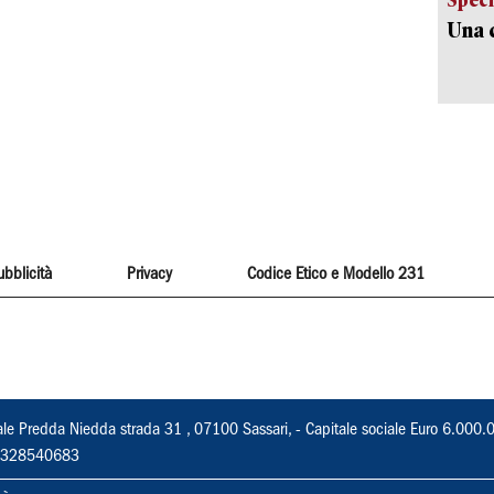
Una c
ubblicità
Privacy
Codice Etico e Modello 231
ale Predda Niedda strada 31 , 07100 Sassari, - Capitale sociale Euro 6.000.
 02328540683