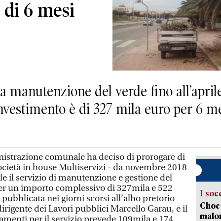
 di 6 mesi
la manutenzione del verde fino all’aprile
l’investimento è di 327 mila euro per 6 m
trazione comunale ha deciso di prorogare di
 società in house Multiservizi - da novembre 2018
le il servizio di manutenzione e gestione del
per un importo complessivo di 327mila e 522
I soc
 pubblicata nei giorni scorsi all’albo pretorio
Choc 
rigente dei Lavori pubblici Marcello Garau, e il
malor
enti per il servizio prevede 109mila e 174