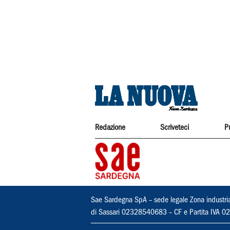
Redazione
Scriveteci
P
Sae Sardegna SpA – sede legale Zona industri
di Sassari 02328540683 – CF e Partita IVA