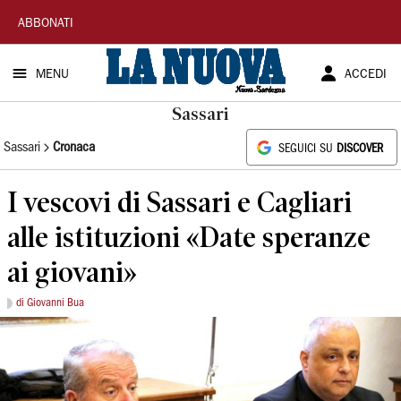
La
ABBONATI
Nuova
MENU
ACCEDI
Sardegna
Sassari
Sassari
Cronaca
SEGUICI SU
DISCOVER
I vescovi di Sassari e Cagliari
alle istituzioni «Date speranze
ai giovani»
di Giovanni Bua