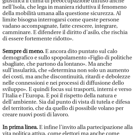
giustifica il clima di preoccupazione diffuso anche
nell’Isola, che lega in maniera riduttiva il fenomeno
della mobilità umana alla questione sicurezza. Al
limite bisogna interrogarsi come queste persone
vadano accompagnate, fatte crescere, integrare,
camminare. E difendere il diritto d’asilo, che rischia
di essere fortemente ridotto».
Sempre di meno.
E ancora dito puntato sul calo
demografico e sullo spopolamento «Figlio di politiche
sbagliate, che partono da lontano». Ma anche
sull’insularità, che «determina non solo un aumento
dei costi, ma anche discontinuità, ritardi e debolezze
nelle connessioni e nei processi di diffusione dello
sviluppo». E quindi focus sui trasporti, interni e verso
l’Italia e l’Europa. E poi il rispetto della natura e
dell’ambiente. Sia dal punto di vista di tutela e difesa
del territorio, che da quello di possibile volano per
creare nuovi posti di lavoro.
In prima linea.
E infine l’invito alla partecipazione alla
vita politica attiva, come elettori ma anche come