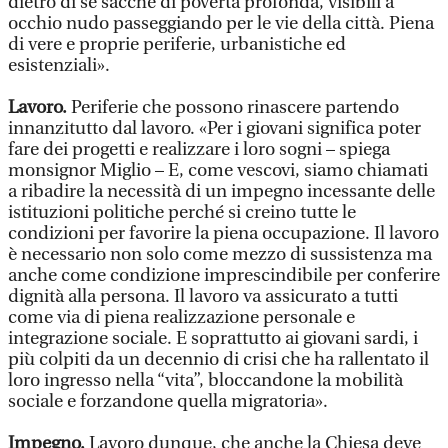
dietro di sè sacche di povertà profonda, visibili a
occhio nudo passeggiando per le vie della città. Piena
di vere e proprie periferie, urbanistiche ed
esistenziali».
Lavoro.
Periferie che possono rinascere partendo
innanzitutto dal lavoro. «Per i giovani significa poter
fare dei progetti e realizzare i loro sogni – spiega
monsignor Miglio – E, come vescovi, siamo chiamati
a ribadire la necessità di un impegno incessante delle
istituzioni politiche perché si creino tutte le
condizioni per favorire la piena occupazione. Il lavoro
è necessario non solo come mezzo di sussistenza ma
anche come condizione imprescindibile per conferire
dignità alla persona. Il lavoro va assicurato a tutti
come via di piena realizzazione personale e
integrazione sociale. E soprattutto ai giovani sardi, i
più colpiti da un decennio di crisi che ha rallentato il
loro ingresso nella “vita”, bloccandone la mobilità
sociale e forzandone quella migratoria».
Impegno.
Lavoro dunque, che anche la Chiesa deve