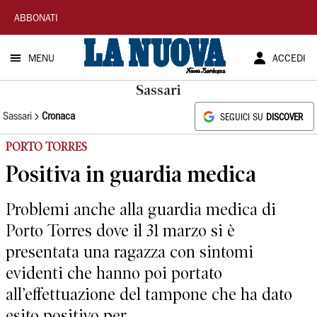
La
ABBONATI
Nuova
MENU
ACCEDI
Sardegna
Sassari
Sassari
Cronaca
SEGUICI SU
DISCOVER
PORTO TORRES
Positiva in guardia medica
Problemi anche alla guardia medica di
Porto Torres dove il 31 marzo si è
presentata una ragazza con sintomi
evidenti che hanno poi portato
all’effettuazione del tampone che ha dato
esito positivo per...