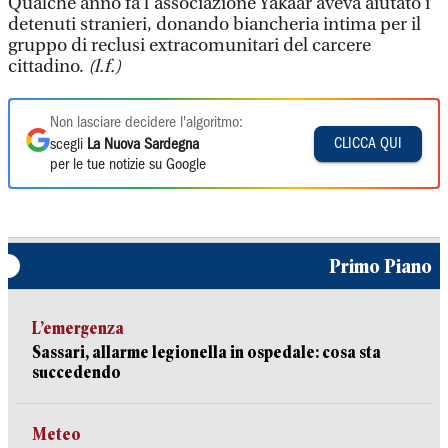
Qualche anno fa l’associazione Yakaar aveva aiutato i
detenuti stranieri, donando biancheria intima per il
gruppo di reclusi extracomunitari del carcere
cittadino.
(l.f.)
Non lasciare decidere l'algoritmo:
CLICCA QUI
scegli
La Nuova Sardegna
per le tue notizie su Google
Primo Piano
L’emergenza
Sassari, allarme legionella in ospedale: cosa sta
succedendo
Meteo