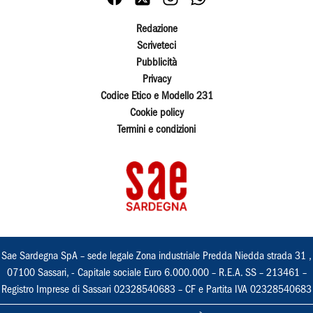
Redazione
Scriveteci
Pubblicità
Privacy
Codice Etico e Modello 231
Cookie policy
Termini e condizioni
Sae Sardegna SpA – sede legale Zona industriale Predda Niedda strada 31 ,
07100 Sassari, - Capitale sociale Euro 6.000.000 – R.E.A. SS – 213461 –
Registro Imprese di Sassari 02328540683 – CF e Partita IVA 02328540683