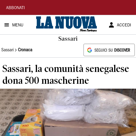
La
ABBONATI
Nuova
MENU
ACCEDI
Sardegna
Sassari
Sassari
Cronaca
SEGUICI SU
DISCOVER
Sassari, la comunità senegalese
dona 500 mascherine