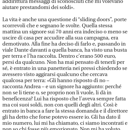
addirittura messaggi di sconosciuti che mi volevano
aiutare prestandomi dei soldi».
La vita è anche una questione di “sliding doors”, porte
scorrevoli che e segnano le svolte. Quella stessa
mattina un signore sui 70 anni era indeciso o meno se
uscire di casa per accudire alla sua campagna, era
demotivato. Alla fine ha deciso di farlo e, passando in
viale Dante davanti a quella banca, ha visto una busta
per terra e l’ha raccolta. Dentro c’erano 500 euro,
persi da qualcuno. Non ha mai pensato di tenerli per
sé, è entrato in una panetteria nei pressi chiedendo se
avessero visto aggirarsi qualcuno che cercava
qualcosa per terra: «Gli hanno risposto di no –
racconta Andrea – e un signore ha aggiunto: perché
non se li tiene o, se proprio non li vuole, li dà in
beneficenza? Lui ha risposto che l’aveva sempre fatta
ma coi suoi soldi, non con quelli degli altri. Così è
entrato in banca a fare la stessa domanda e il direttore
gli ha detto che forse potevo essere io. Gli ha dato il
mio numero, lui mi ha chiamato, ci siamo incontrati e
non so chi fosse più emozionato. Non mi ha voluto