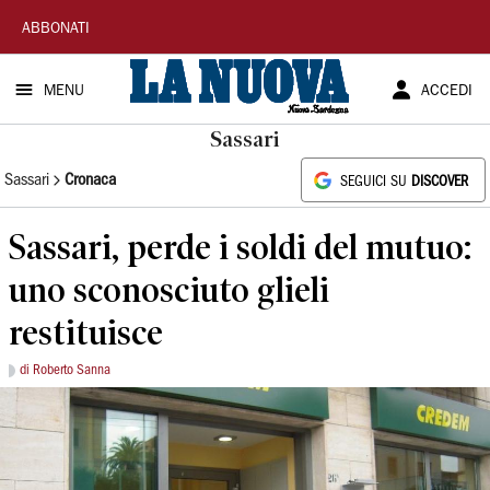
La
ABBONATI
Nuova
MENU
ACCEDI
Sardegna
Sassari
Sassari
Cronaca
SEGUICI SU
DISCOVER
Sassari, perde i soldi del mutuo:
uno sconosciuto glieli
restituisce
di Roberto Sanna