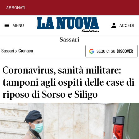
La
ABBONATI
Nuova
MENU
ACCEDI
Sardegna
Sassari
Sassari
Cronaca
SEGUICI SU
DISCOVER
Coronavirus, sanità militare:
tamponi agli ospiti delle case di
riposo di Sorso e Siligo