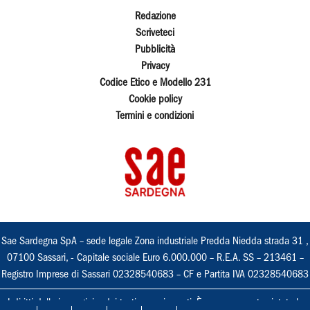
Redazione
Scriveteci
Pubblicità
Privacy
Codice Etico e Modello 231
Cookie policy
Termini e condizioni
Sae Sardegna SpA – sede legale Zona industriale Predda Niedda strada 31 ,
07100 Sassari, - Capitale sociale Euro 6.000.000 – R.E.A. SS – 213461 –
Registro Imprese di Sassari 02328540683 – CF e Partita IVA 02328540683
I diritti delle immagini e dei testi sono riservati. È espressamente vietata la