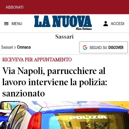
La
ABBONATI
Nuova
MENU
ACCEDI
Sardegna
Sassari
Sassari
Cronaca
SEGUICI SU
DISCOVER
RICEVEVA PER APPUNTAMENTO
Via Napoli, parrucchiere al
lavoro interviene la polizia:
sanzionato