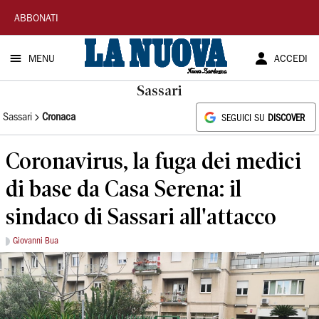
La
ABBONATI
Nuova
MENU
ACCEDI
Sardegna
Sassari
Sassari
Cronaca
SEGUICI SU
DISCOVER
Coronavirus, la fuga dei medici
di base da Casa Serena: il
sindaco di Sassari all'attacco
Giovanni Bua