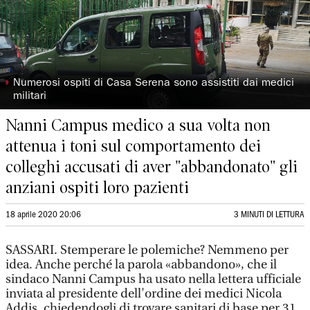
◗
Numerosi ospiti di Casa Serena sono assistiti dai medici
militari
Nanni Campus medico a sua volta non
attenua i toni sul comportamento dei
colleghi accusati di aver "abbandonato" gli
anziani ospiti loro pazienti
18 aprile 2020 20:06
3 MINUTI DI LETTURA
SASSARI. Stemperare le polemiche? Nemmeno per
idea. Anche perché la parola «abbandono», che il
sindaco Nanni Campus ha usato nella lettera ufficiale
inviata al presidente dell'ordine dei medici Nicola
Addis, chiedendogli di trovare sanitari di base per 31