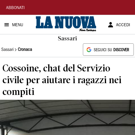
La
ABBONATI
Nuova
MENU
ACCEDI
Sardegna
Sassari
Sassari
Cronaca
SEGUICI SU
DISCOVER
Cossoine, chat del Servizio
civile per aiutare i ragazzi nei
compiti