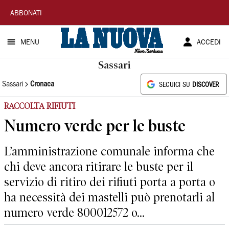
La
ABBONATI
Nuova
MENU
ACCEDI
Sardegna
Sassari
Sassari
Cronaca
SEGUICI SU
DISCOVER
RACCOLTA RIFIUTI
Numero verde per le buste
L’amministrazione comunale informa che
chi deve ancora ritirare le buste per il
servizio di ritiro dei rifiuti porta a porta o
ha necessità dei mastelli può prenotarli al
numero verde 800012572 o...