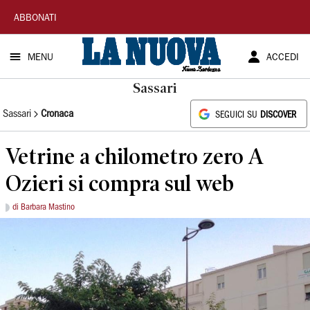
La
ABBONATI
Nuova
MENU
ACCEDI
Sardegna
Sassari
Sassari
Cronaca
SEGUICI SU
DISCOVER
Vetrine a chilometro zero A
Ozieri si compra sul web
di Barbara Mastino