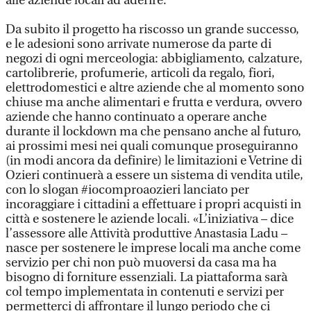
alle aziende locali ad aderire.
Da subito il progetto ha riscosso un grande successo,
e le adesioni sono arrivate numerose da parte di
negozi di ogni merceologia: abbigliamento, calzature,
cartolibrerie, profumerie, articoli da regalo, fiori,
elettrodomestici e altre aziende che al momento sono
chiuse ma anche alimentari e frutta e verdura, ovvero
aziende che hanno continuato a operare anche
durante il lockdown ma che pensano anche al futuro,
ai prossimi mesi nei quali comunque proseguiranno
(in modi ancora da definire) le limitazioni e Vetrine di
Ozieri continuerà a essere un sistema di vendita utile,
con lo slogan #iocomproaozieri lanciato per
incoraggiare i cittadini a effettuare i propri acquisti in
città e sostenere le aziende locali. «L’iniziativa – dice
l’assessore alle Attività produttive Anastasia Ladu –
nasce per sostenere le imprese locali ma anche come
servizio per chi non può muoversi da casa ma ha
bisogno di forniture essenziali. La piattaforma sarà
col tempo implementata in contenuti e servizi per
permetterci di affrontare il lungo periodo che ci