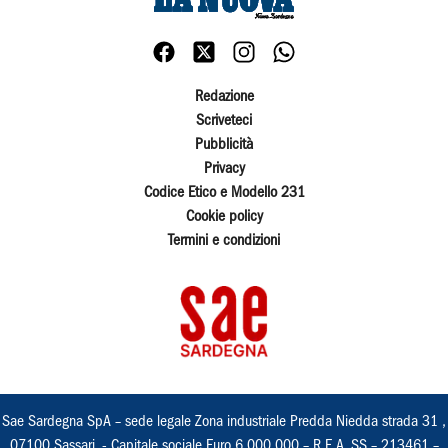
Redazione
Scriveteci
Pubblicità
Privacy
Codice Etico e Modello 231
Cookie policy
Termini e condizioni
Sae Sardegna SpA – sede legale Zona industriale Predda Niedda strada 31 ,
07100 Sassari, - Capitale sociale Euro 6.000.000 – R.E.A. SS – 213461 –