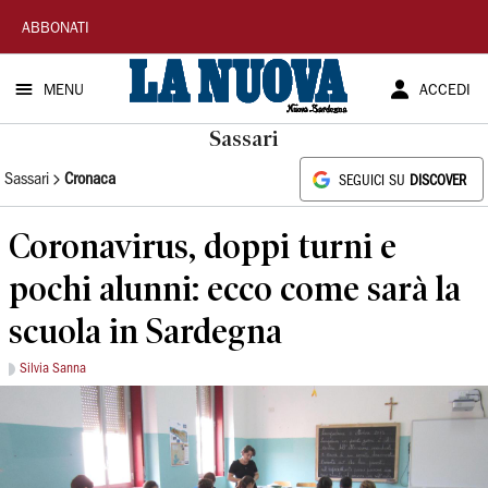
La
ABBONATI
Nuova
MENU
ACCEDI
Sardegna
Sassari
Sassari
Cronaca
SEGUICI SU
DISCOVER
Coronavirus, doppi turni e
pochi alunni: ecco come sarà la
scuola in Sardegna
Silvia Sanna