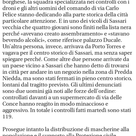
borghese, la squadra specializzata nei controlli con i
droni e gli altri uomini del comando di via Carlo
Felice stanno dedicando alla parte storica della città
particolare attenzione. E in uno dei vicoli di Sassari
vecchia che quattro giovani sono finiti nella lista nera
perché «avevano creato assembramento» e «stavano
bevendo alcolici», come riferisce palazzo Ducale.
Un’altra persona, invece, arrivava da Porto Torres e
vagava per il centro storico di Sassari, ma senza saper
spiegare perché. Come altre due persone arrivate da
un paese vicino a Sassari che hanno detto di trovarsi
in città per andare in un negozio nella zona di Predda
Niedda, ma sono stati fermati in pieno centro storico,
lontani dal tragitto previsto. Gli ultimi denunciati
sono due uomini già noti alle forze dell’ordine:
controllati davanti a un supermercato di via delle
Conce hanno reagito in modo minaccioso e
aggressivo. In totale i controlli fatti martedì sono stati
119.
Prosegue intanto la distribuzione di mascherine alla
popolazione e il supporto alla Protezione civile