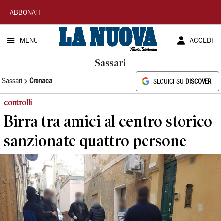
La
ABBONATI
Nuova
MENU
ACCEDI
Sardegna
Sassari
Sassari
Cronaca
SEGUICI SU
DISCOVER
controlli
Birra tra amici al centro storico
sanzionate quattro persone