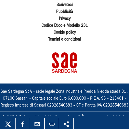
Scriveteci
Pubblicità
Privacy
Codice Etico e Modello 231
Cookie policy
Termini e condizioni
Sae Sardegna SpA – sede legale Zona industriale Predda Niedda strada 31 ,
07100 Sassari, - Capitale sociale Euro 6.000.000 – R.E.A. SS – 213461 –
Registro Imprese di Sassari 02328540683 – CF e Partita IVA 02328540683
I diritti delle immagini e dei testi sono riservati. È espressamente vietata la
loro riproduzione con qualsiasi mezzo e l'adattamento totale o parziale.