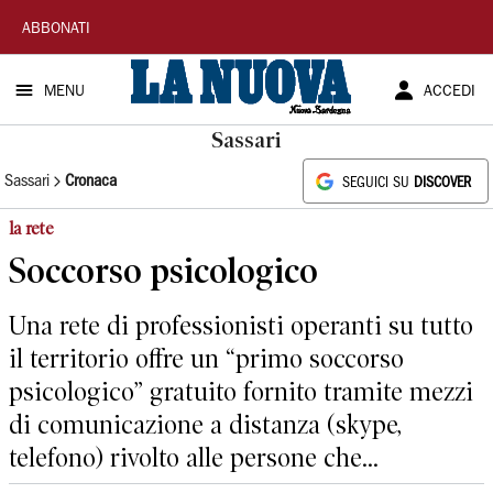
La
ABBONATI
Nuova
MENU
ACCEDI
Sardegna
Sassari
Sassari
Cronaca
SEGUICI SU
DISCOVER
la rete
Soccorso psicologico
Una rete di professionisti operanti su tutto
il territorio offre un “primo soccorso
psicologico” gratuito fornito tramite mezzi
di comunicazione a distanza (skype,
telefono) rivolto alle persone che...