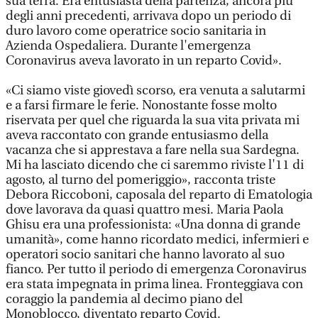
sua terra. Era entusiasta della partenza, ancora più
degli anni precedenti, arrivava dopo un periodo di
duro lavoro come operatrice socio sanitaria in
Azienda Ospedaliera. Durante l'emergenza
Coronavirus aveva lavorato in un reparto Covid».
«Ci siamo viste giovedì scorso, era venuta a salutarmi
e a farsi firmare le ferie. Nonostante fosse molto
riservata per quel che riguarda la sua vita privata mi
aveva raccontato con grande entusiasmo della
vacanza che si apprestava a fare nella sua Sardegna.
Mi ha lasciato dicendo che ci saremmo riviste l'11 di
agosto, al turno del pomeriggio», racconta triste
Debora Riccoboni, caposala del reparto di Ematologia
dove lavorava da quasi quattro mesi. Maria Paola
Ghisu era una professionista: «Una donna di grande
umanità», come hanno ricordato medici, infermieri e
operatori socio sanitari che hanno lavorato al suo
fianco. Per tutto il periodo di emergenza Coronavirus
era stata impegnata in prima linea. Fronteggiava con
coraggio la pandemia al decimo piano del
Monoblocco, diventato reparto Covid.