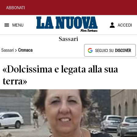
La
ABBONATI
Nuova
MENU
ACCEDI
Sardegna
Sassari
Sassari
Cronaca
SEGUICI SU
DISCOVER
«Dolcissima e legata alla sua
terra»