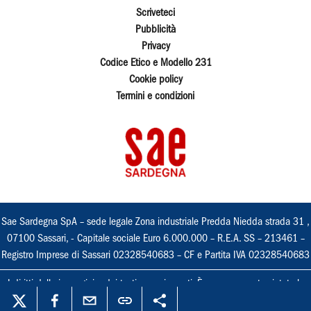
Scriveteci
Pubblicità
Privacy
Codice Etico e Modello 231
Cookie policy
Termini e condizioni
Sae Sardegna SpA – sede legale Zona industriale Predda Niedda strada 31 ,
07100 Sassari, - Capitale sociale Euro 6.000.000 – R.E.A. SS – 213461 –
Registro Imprese di Sassari 02328540683 – CF e Partita IVA 02328540683
I diritti delle immagini e dei testi sono riservati. È espressamente vietata la
loro riproduzione con qualsiasi mezzo e l'adattamento totale o parziale.