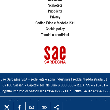
Scriveteci
Pubblicità
Privacy
Codice Etico e Modello 231
Cookie policy
Termini e condizioni
Sae Sardegna SpA – sede legale Zona industriale Predda Niedda strada 31 ,
07100 Sassari, - Capitale sociale Euro 6.000.000 – R.E.A. SS – 213461 –
Registro Imprese di Sassari 02328540683 – CF e Partita IVA 02328540683
I diritti delle immagini e dei testi sono riservati. È espressamente vietata la
loro riproduzione con qualsiasi mezzo e l'adattamento totale o parziale.