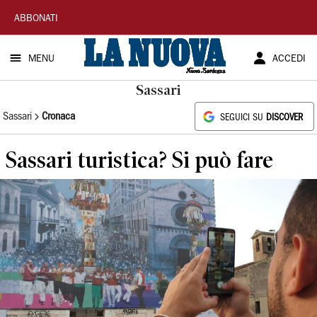
La
ABBONATI
Nuova
MENU
ACCEDI
Sardegna
Sassari
Sassari
Cronaca
SEGUICI SU
DISCOVER
Sassari turistica? Si può fare