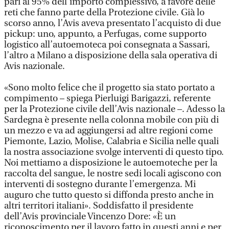
pari al 95% dell’importo complessivo, a favore delle
reti che fanno parte della Protezione civile. Già lo
scorso anno, l’Avis aveva presentato l’acquisto di due
pickup: uno, appunto, a Perfugas, come supporto
logistico all’autoemoteca poi consegnata a Sassari,
l’altro a Milano a disposizione della sala operativa di
Avis nazionale.
«Sono molto felice che il progetto sia stato portato a
compimento – spiega Pierluigi Barigazzi, referente
per la Protezione civile dell’Avis nazionale –. Adesso la
Sardegna è presente nella colonna mobile con più di
un mezzo e va ad aggiungersi ad altre regioni come
Piemonte, Lazio, Molise, Calabria e Sicilia nelle quali
la nostra associazione svolge interventi di questo tipo.
Noi mettiamo a disposizione le autoemoteche per la
raccolta del sangue, le nostre sedi locali agiscono con
interventi di sostegno durante l’emergenza. Mi
auguro che tutto questo si diffonda presto anche in
altri territori italiani». Soddisfatto il presidente
dell’Avis provinciale Vincenzo Dore: «È un
riconoscimento per il lavoro fatto in questi anni e per