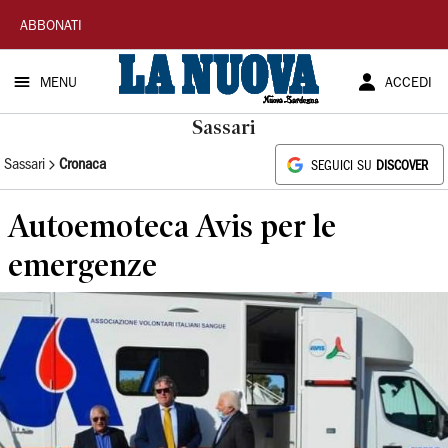
La
ABBONATI
Nuova
MENU
ACCEDI
Sardegna
Sassari
Sassari
Cronaca
SEGUICI SU
DISCOVER
Autoemoteca Avis per le
emergenze