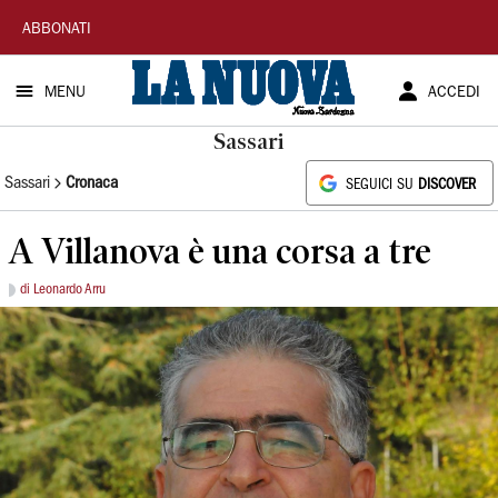
La
ABBONATI
Nuova
MENU
ACCEDI
Sardegna
Sassari
Sassari
Cronaca
SEGUICI SU
DISCOVER
A Villanova è una corsa a tre
di Leonardo Arru