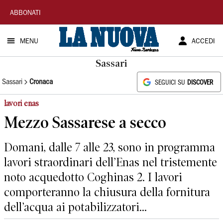
La
ABBONATI
Nuova
MENU
ACCEDI
Sardegna
Sassari
Sassari
Cronaca
SEGUICI SU
DISCOVER
lavori enas
Mezzo Sassarese a secco
Domani, dalle 7 alle 23, sono in programma
lavori straordinari dell’Enas nel tristemente
noto acquedotto Coghinas 2. I lavori
comporteranno la chiusura della fornitura
dell’acqua ai potabilizzatori...