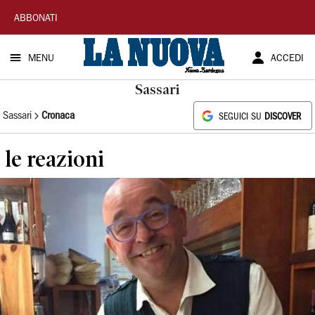
La
ABBONATI
Nuova
MENU
ACCEDI
Sardegna
Sassari
Sassari
Cronaca
SEGUICI SU
DISCOVER
le reazioni