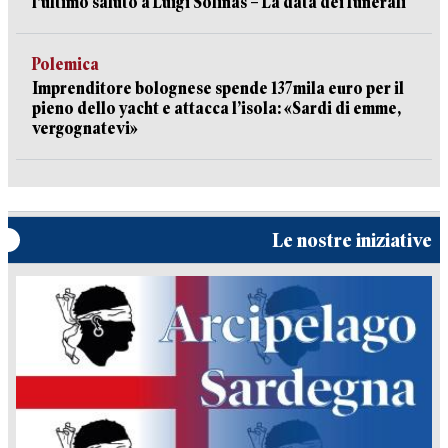
l'ultimo saluto a Luigi Solinas – La data dei funerali
Polemica
Imprenditore bolognese spende 137mila euro per il
pieno dello yacht e attacca l’isola: «Sardi di emme,
vergognatevi»
Le nostre iniziative