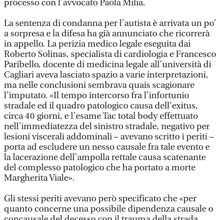
processo con l’avvocato Paola Milia.
La sentenza di condanna per l’autista è arrivata un po’
a sorpresa e la difesa ha già annunciato che ricorrerà
in appello. La perizia medico legale eseguita dai
Roberto Solinas, specialista di cardiologia e Francesco
Paribello, docente di medicina legale all’università di
Cagliari aveva lasciato spazio a varie interpretazioni,
ma nelle conclusioni sembrava quais scagionare
l’imputato. «Il tempo intercorso fra l’infortunio
stradale ed il quadro patologico causa dell’exitus,
circa 40 giorni, e l’esame Tac total body effettuato
nell’immediatezza del sinistro stradale, negativo per
lesioni viscerali addominali – avevano scritto i periti –
porta ad escludere un nesso causale fra tale evento e
la lacerazione dell’ampolla rettale causa scatenante
del complesso patologico che ha portato a morte
Margherita Viale».
Gli stessi periti avevano però specificato che «per
quanto concerne una possibile dipendenza causale o
concausale del decesso con il trauma della strada