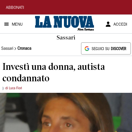
La
ABBONATI
Nuova
MENU
ACCEDI
Sardegna
Sassari
Sassari
Cronaca
SEGUICI SU
DISCOVER
Investì una donna, autista
condannato
di Luca Fiori