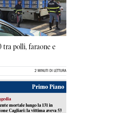
 tra polli, faraone e
2 MINUTI DI LETTURA
Primo Piano
agedia
ente mortale lungo la 131 in
ione Cagliari: la vittima aveva 53