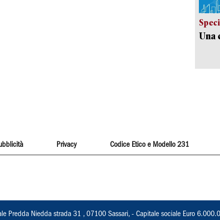
Speci
Una c
ubblicità
Privacy
Codice Etico e Modello 231
ale Predda Niedda strada 31 , 07100 Sassari, - Capitale sociale Euro 6.000.