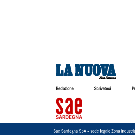
Redazione
Scriveteci
P
Sae Sardegna SpA – sede legale Zona industri