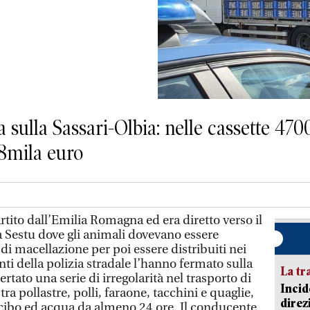
 sulla Sassari-Olbia: nelle cassette 4700
28mila euro
tito dall’Emilia Romagna ed era diretto verso il
a Sestu dove gli animali dovevano essere
i macellazione per poi essere distribuiti nei
nti della polizia stradale l’hanno fermato sulla
La tr
rtato una serie di irregolarità nel trasporto di
Incid
ra pollastre, polli, faraone, tacchini e quaglie,
direz
i cibo ed acqua da almeno 24 ore. Il conducente