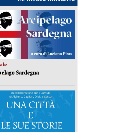
ale
pelago Sardegna