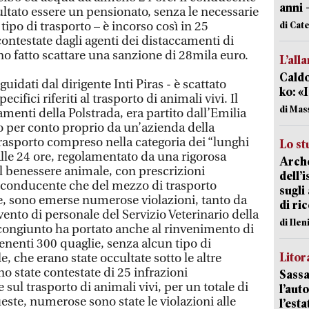
anni 
ultato essere un pensionato, senza le necessarie
tipo di trasporto – è incorso così in 25
di Cat
contestate dagli agenti dei distaccamenti di
o fatto scattare una sanzione di 28mila euro.
L’all
Caldo
guidati dal dirigente Inti Piras - è scattato
ko: «
ecifici riferiti al trasporto di animali vivi. Il
di Mas
menti della Polstrada, era partito dall’Emilia
 per conto proprio da un’azienda della
trasporto compreso nella categoria dei “lunghi
Lo st
alle 24 ore, regolamentato da una rigorosa
Arche
al benessere animale, con prescrizioni
dell’
el conducente che del mezzo di trasporto
sugli
che, sono emerse numerose violazioni, tanto da
di ri
vento di personale del Servizio Veterinario della
di Ile
o congiunto ha portato anche al rinvenimento di
enenti 300 quaglie, senza alcun tipo di
Litora
 che erano state occultate sotto le altre
o state contestate di 25 infrazioni
Sassa
sul trasporto di animali vivi, per un totale di
l’auto
ueste, numerose sono state le violazioni alle
l’est