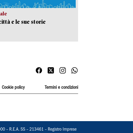
ale
ittà e le sue storie
Cookie policy
Termini e condizioni
000 – R.E.A. SS – 213461 – Registro Imprese