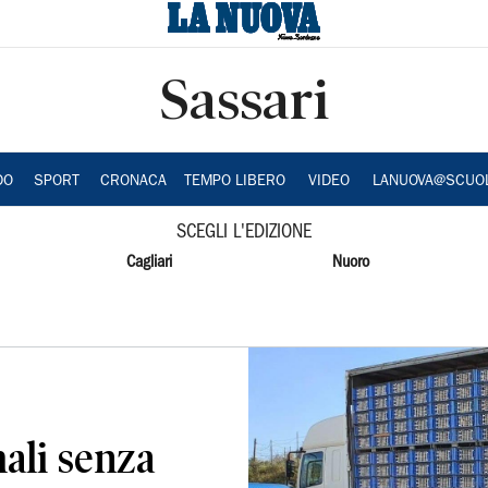
Sassari
DO
SPORT
CRONACA
TEMPO LIBERO
VIDEO
LANUOVA@SCUO
SCEGLI L'EDIZIONE
Cagliari
Nuoro
ali senza