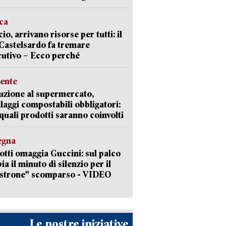
ica
cio, arrivano risorse per tutti: il
Castelsardo fa tremare
cutivo – Ecco perché
ente
uzione al supermercato,
laggi compostabili obbligatori:
quali prodotti saranno coinvolti
egna
otti omaggia Guccini: sul palco
ia il minuto di silenzio per il
strone" scomparso - VIDEO
Le nostre iniziative