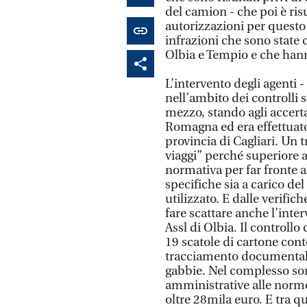
del camion - che poi è ris
autorizzazioni per questo 
infrazioni che sono state 
Olbia e Tempio e che hann
L’intervento degli agenti - 
nell’ambito dei controlli sp
mezzo, stando agli accerta
Romagna ed era effettuato
provincia di Cagliari. Un 
viaggi” perché superiore 
normativa per far fronte 
specifiche sia a carico d
utilizzato. E dalle verifi
fare scattare anche l’inter
Assl di Olbia. Il controll
19 scatole di cartone cont
tracciamento documentale,
gabbie. Nel complesso son
amministrative alle norme 
oltre 28mila euro. E tra q