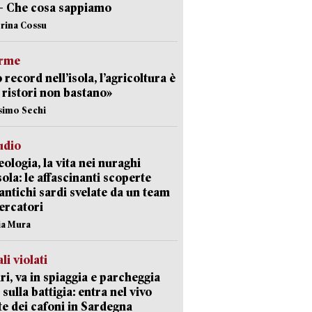
– Che cosa sappiamo
erina Cossu
arme
 record nell’isola, l’agricoltura è
I ristori non bastano»
simo Sechi
udio
ologia, la vita nei nuraghi
isola: le affascinanti scoperte
 antichi sardi svelate da un team
cercatori
nia Mura
li violati
ri, va in spiaggia e parcheggia
 sulla battigia: entra nel vivo
ate dei cafoni in Sardegna