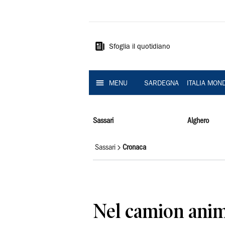
La
Nuova
Sardegna
Sfoglia il quotidiano
MENU
SARDEGNA
ITALIA MON
Sassari
Alghero
Sassari
Cronaca
Nel camion anim