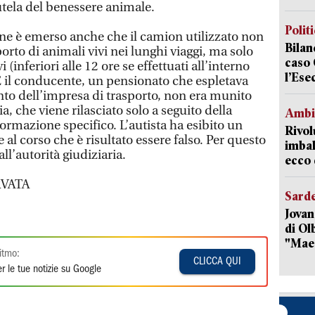
utela del benessere animale.
Polit
ine è emerso anche che il camion utilizzato non
Bilan
porto di animali vivi nei lunghi viaggi, ma solo
caso 
 (inferiori alle 12 ore se effettuati all’interno
l’Ese
 E il conducente, un pensionato che espletava
nto dell’impresa di trasporto, non era munito
ia, che viene rilasciato solo a seguito della
Ambi
ormazione specifico. L’autista ha esibito un
Rivol
 al corso che è risultato essere falso. Per questo
imbal
ll’autorità giudiziaria.
ecco 
VATA
Sard
Jovan
di Olb
"Mae
itmo:
CLICCA QUI
r le tue notizie su Google