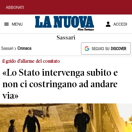
La
ABBONATI
Nuova
MENU
ACCEDI
Sardegna
Sassari
Sassari
Cronaca
SEGUICI SU
DISCOVER
il grido d’allarme del comitato
«Lo Stato intervenga subito e
non ci costringano ad andare
via»