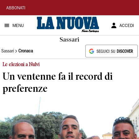
La
ABBONATI
Nuova
MENU
ACCEDI
Sardegna
Sassari
Sassari
Cronaca
SEGUICI SU
DISCOVER
Le elezioni a Nulvi
Un ventenne fa il record di
preferenze