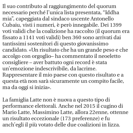
Il suo contributo al raggiungimento del quorum
necessario perché l’unica lista presentata, “Iddha
mia”, capeggiata dal sindaco uscente Antonello
Cubaiu, visti i numeri, è però innegabile. Dei 1399
voti validi che la coalizione ha raccolto (il quorum era
fissato a 1141 voti validi) ben 360 sono arrivati dai
tantissimi sostenitori di questo giovanissimo
candidato. «Un risultato che ha un grande peso e che
accolgo con orgoglio– ha commentato il neoeletto
consigliere – aver battuto ogni record è stata
un’emozione indescrivibile, da lacrime.
Rappresentare il mio paese con questo risultato e a
questa età non sarà sicuramente un compito facile,
ma da oggi si inizia».
La famiglia Latte non è nuova a questo tipo di
performance elettorali. Anche nel 2015 il cugino di
Mario Latte, Massimino Latte, allora 22enne, ottenne
un risultato eccezionale (173 preferenze) e fu
anch’egli il più votato delle due coalizioni in lizza.