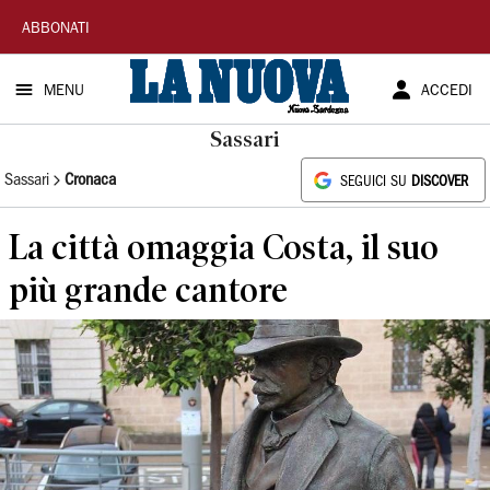
La
ABBONATI
Nuova
MENU
ACCEDI
Sardegna
Sassari
Sassari
Cronaca
SEGUICI SU
DISCOVER
La città omaggia Costa, il suo
più grande cantore