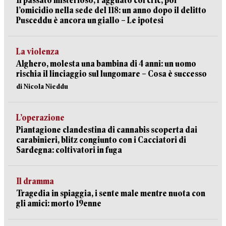
Il passato misterioso, l’agguato col cric, poi
l’omicidio nella sede del 118: un anno dopo il delitto
Pusceddu è ancora un giallo – Le ipotesi
La violenza
Alghero, molesta una bambina di 4 anni: un uomo
rischia il linciaggio sul lungomare – Cosa è successo
di Nicola Nieddu
L’operazione
Piantagione clandestina di cannabis scoperta dai
carabinieri, blitz congiunto con i Cacciatori di
Sardegna: coltivatori in fuga
Il dramma
Tragedia in spiaggia, i sente male mentre nuota con
gli amici: morto 19enne