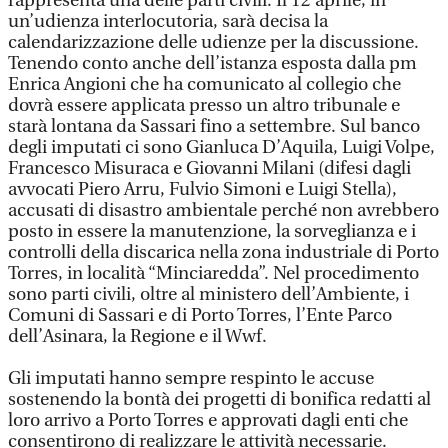
rappresenta una delle parti civili. Il 12 aprile, in
un’udienza interlocutoria, sarà decisa la
calendarizzazione delle udienze per la discussione.
Tenendo conto anche dell’istanza esposta dalla pm
Enrica Angioni che ha comunicato al collegio che
dovrà essere applicata presso un altro tribunale e
starà lontana da Sassari fino a settembre. Sul banco
degli imputati ci sono Gianluca D’Aquila, Luigi Volpe,
Francesco Misuraca e Giovanni Milani (difesi dagli
avvocati Piero Arru, Fulvio Simoni e Luigi Stella),
accusati di disastro ambientale perché non avrebbero
posto in essere la manutenzione, la sorveglianza e i
controlli della discarica nella zona industriale di Porto
Torres, in località “Minciaredda”. Nel procedimento
sono parti civili, oltre al ministero dell’Ambiente, i
Comuni di Sassari e di Porto Torres, l’Ente Parco
dell’Asinara, la Regione e il Wwf.
Gli imputati hanno sempre respinto le accuse
sostenendo la bontà dei progetti di bonifica redatti al
loro arrivo a Porto Torres e approvati dagli enti che
consentirono di realizzare le attività necessarie.