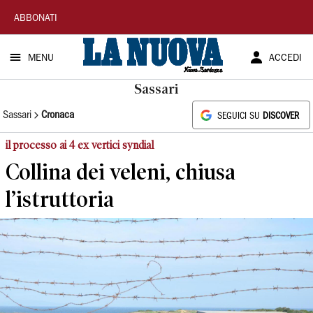
La
ABBONATI
Nuova
MENU
ACCEDI
Sardegna
Sassari
Sassari
Cronaca
SEGUICI SU
DISCOVER
il processo ai 4 ex vertici syndial
Collina dei veleni, chiusa
l’istruttoria