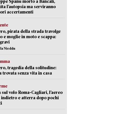
ppe Spanu morto a Bancali,
ita l’autopsia ma serviranno
iori accertamenti
ente
ro, pirata della strada travolge
o e moglie in moto e scappa:
gravi
ola Nieddu
ramma
ro, tragedia della solitudine:
 trovata senza vita in casa
arme
 sul volo Roma-Cagliari, l’aereo
 indietro e atterra dopo pochi
i