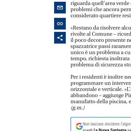
riguarda quell’area verde a
problemi che ancora perm
considerato quartiere res
«Restano da risolvere alcu
rivolte al Comune – ricord
il poco decoro presente nel
spazzatrice passi rarament
unico è un problema a cui
tempo, richiesta inoltrata p
problema di sicurezza stra
Per i residenti è inoltre n
programmare un intervento
orizzontale e verticale. «L
abbandono – aggiunge Pirin
manufatto della piscina, e
(g.m.)
Non lasciare decidere l'algor
scegli
La Nuova Sardegna
pe