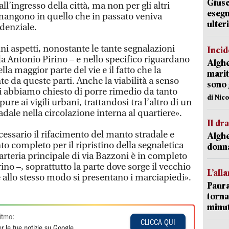
Giuse
ll’ingresso della città, ma non per gli altri
esegu
angono in quello che in passato veniva
ulter
idenziale.
ni aspetti, nonostante le tante segnalazioni
Incid
a Antonio Pirino – e nello specifico riguardano
Alghe
la maggior parte del vie e il fatto che la
marit
e da queste parti. Anche la viabilità a senso
sono 
 abbiamo chiesto di porre rimedio da tanto
di Nic
ure ai vigili urbani, trattandosi tra l’altro di un
dale nella circolazione interna al quartiere».
Il d
ecessario il rifacimento del manto stradale e
Alghe
 completo per il ripristino della segnaletica
donna
’arteria principale di via Bazzoni è in completo
o –, soprattutto la parte dove sorge il vecchio
L’all
 allo stesso modo si presentano i marciapiedi».
Paura
torna
minut
itmo:
CLICCA QUI
r le tue notizie su Google