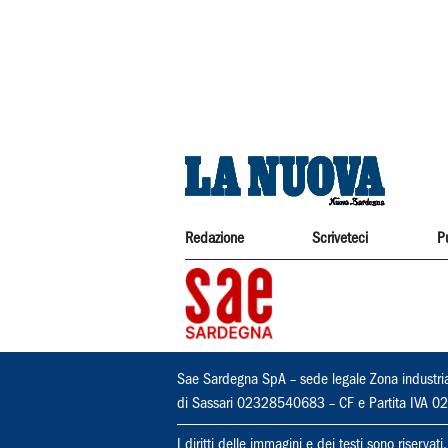
Redazione
Scriveteci
P
Sae Sardegna SpA – sede legale Zona industri
di Sassari 02328540683 – CF e Partita IVA
I diritti delle immagini e dei testi sono riserva