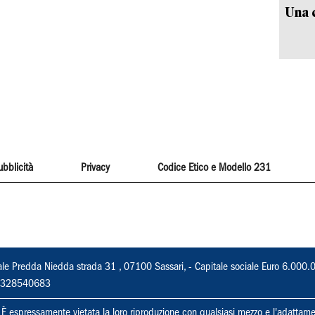
Una c
ubblicità
Privacy
Codice Etico e Modello 231
ale Predda Niedda strada 31 , 07100 Sassari, - Capitale sociale Euro 6.000.
 02328540683
ti. È espressamente vietata la loro riproduzione con qualsiasi mezzo e l'adattame