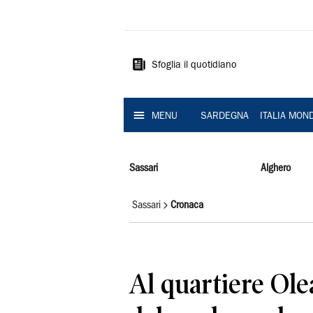
La
Nuova
Sardegna
Sfoglia il quotidiano
MENU
SARDEGNA
ITALIA MON
Sassari
Alghero
Sassari
Cronaca
Al quartiere Ole