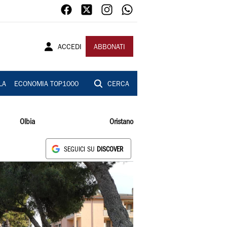
ACCEDI
ABBONATI
LA
ECONOMIA TOP1000
CERCA
Olbia
Oristano
SEGUICI SU
DISCOVER