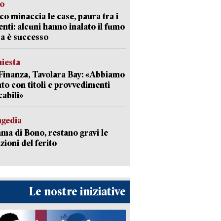
go
oco minaccia le case, paura tra i
enti: alcuni hanno inalato il fumo
a è successo
hiesta
Finanza, Tavolara Bay: «Abbiamo
to con titoli e provvedimenti
cabili»
agedia
a di Bono, restano gravi le
zioni del ferito
Le nostre iniziative