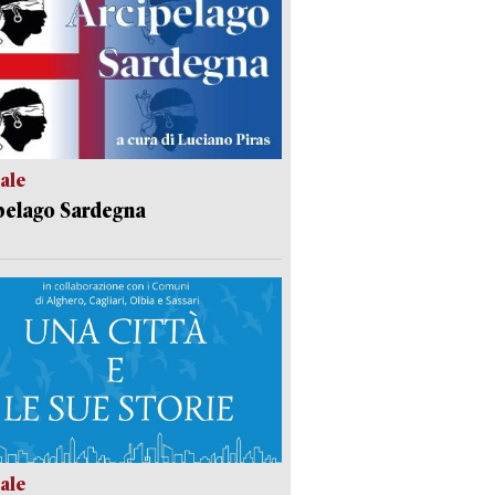
ale
pelago Sardegna
ale