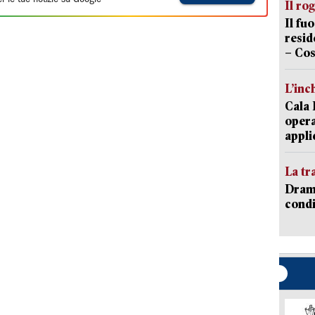
Il ro
Il fu
resid
– Cos
L’inc
Cala 
opera
appli
La tr
Dramm
condi