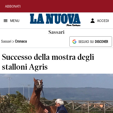
La
ABBONATI
Nuova
MENU
ACCEDI
Sardegna
Sassari
Sassari
Cronaca
SEGUICI SU
DISCOVER
Successo della mostra degli
stalloni Agris