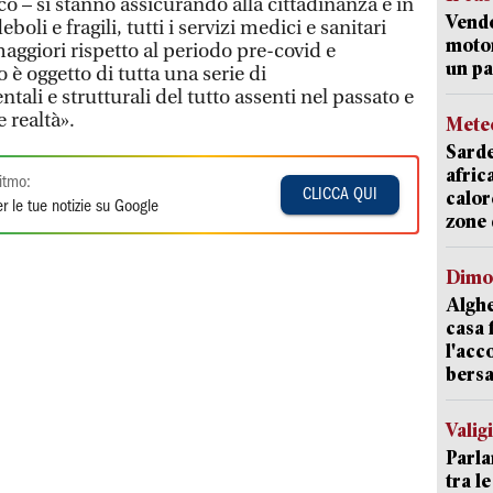
 – si stanno assicurando alla cittadinanza e in
Vend
eboli e fragili, tutti i servizi medici e sanitari
motor
maggiori rispetto al periodo pre-covid e
un pa
o è oggetto di tutta una serie di
i e strutturali del tutto assenti nel passato e
 realtà».
Mete
Sarde
afric
itmo:
CLICCA QUI
calor
r le tue notizie su Google
zone 
Dimo
Alghe
casa 
l'acc
bersa
Valig
Parla
tra l