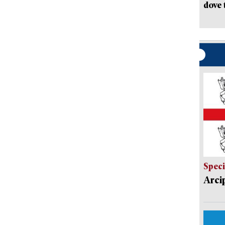
dove 
Speci
Arci