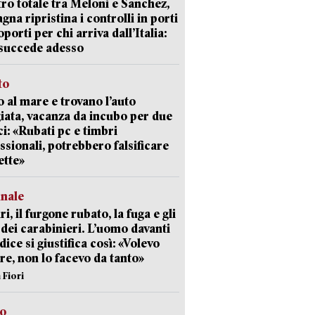
ro totale tra Meloni e Sanchez,
agna ripristina i controlli in porti
oporti per chi arriva dall’Italia:
succede adesso
to
 al mare e trovano l’auto
giata, vacanza da incubo per due
i: «Rubati pc e timbri
ssionali, potrebbero falsificare
ette»
unale
ri, il furgone rubato, la fuga e gli
 dei carabinieri. L’uomo davanti
dice si giustifica così: «Volevo
re, non lo facevo da tanto»
 Fiori
so