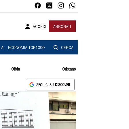
ACCEDI
ABBONATI
LA
ECONOMIA TOP1000
CERCA
Olbia
Oristano
SEGUICI SU
DISCOVER