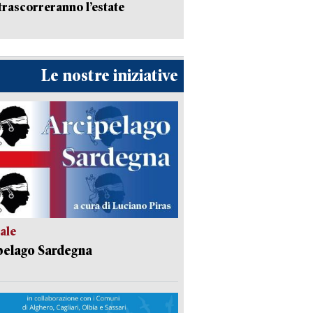
trascorreranno l’estate
Le nostre iniziative
ale
pelago Sardegna