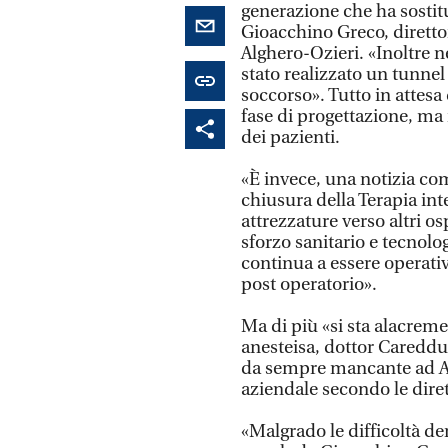
generazione che ha sostitu
Gioacchino Greco, diretto
Alghero-Ozieri. «Inoltre ne
stato realizzato un tunne
soccorso». Tutto in attesa 
fase di progettazione, ma 
dei pazienti.
«È invece, una notizia co
chiusura della Terapia int
attrezzature verso altri os
sforzo sanitario e tecnolo
continua a essere operativa
post operatorio».
Ma di più «si sta alacreme
anesteisa, dottor Careddu e
da sempre mancante ad Alg
aziendale secondo le diret
«Malgrado le difficoltà de