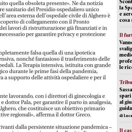
Scont
ito quella obsoleta presente». Ne da notizia
la Sp
re sanitario del Presidio ospedaliero unico
e aer
ll’area esterna dell’ospedale civile di Alghero è
cosa 
l coperto di collegamento con il Pronto
dei lavori di ristrutturazione già finanziati e in
necessario per garantire privacy e protezione
Il fur
Vanno
svali
mpletamente falsa quella di una ipotetica
medic
ensiva, nonché fantasioso il trasferimento delle
profe
pedali. La Terapia intensiva, istituita con grande
le ric
gico durante le prime fasi della pandemia,
 a supporto delle attività ospedaliere e per il
Trib
Sassa
spari
nte lavorando, con i direttori di ginecologia e
al giu
 dottor Pala, per garantire il parto in analgesia,
guida
hero, che costituisce un obiettivo primario
tive regionali», afferma il dottor Greco.
di Luca
rivanti dalla persistente situazione pandemica –
Il ca