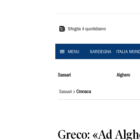
La
Nuova
Sardegna
Sfoglia il quotidiano
MENU
SARDEGNA
ITALIA MON
Sassari
Alghero
Sassari
Cronaca
Greco: «Ad Alghe