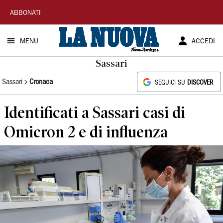
La
ABBONATI
Nuova
MENU
ACCEDI
Sardegna
Sassari
Sassari
Cronaca
SEGUICI SU
DISCOVER
Identificati a Sassari casi di
Omicron 2 e di influenza