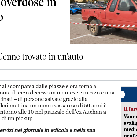
 overdose in
o
0enne trovato in un’auto
ai scomparsa dalle piazze e ora torna a
onta il terzo decesso in un mese e mezzo e una
cinati – di persone salvate grazie alla
 Ieri mattina un uomo sassarese di 50 anni è
Il fur
 intorno alle 10 nel piazzale dell’ex Auchan a
Vanno
 di un pickup.
svali
medic
ervizi nel giornale in edicola e nella sua
profe