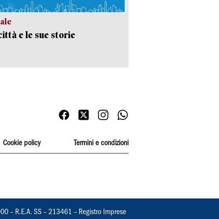
ale
ittà e le sue storie
Cookie policy
Termini e condizioni
000 – R.E.A. SS – 213461 – Registro Imprese