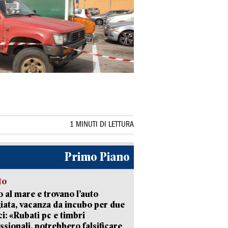
1 MINUTI DI LETTURA
Primo Piano
to
 al mare e trovano l’auto
giata, vacanza da incubo per due
i: «Rubati pc e timbri
ssionali, potrebbero falsificare