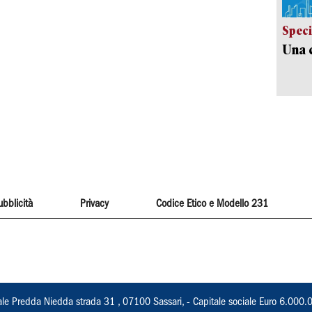
Speci
Una c
ubblicità
Privacy
Codice Etico e Modello 231
ale Predda Niedda strada 31 , 07100 Sassari, - Capitale sociale Euro 6.000.