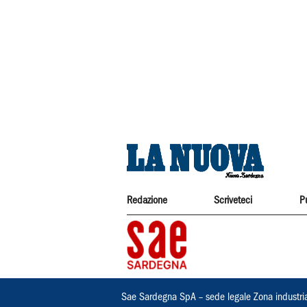
Redazione
Scriveteci
P
Sae Sardegna SpA – sede legale Zona industri