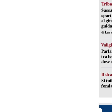
Trib
Sassa
spari
al giu
guida
di Luca
Valig
Parla
tra l
dove 
Il d
Si tuf
fonda