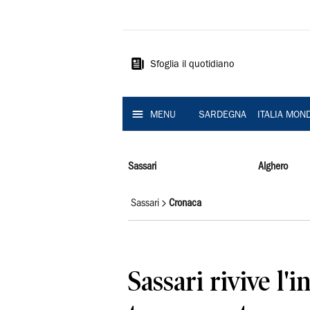
La
Nuova
Sardegna
Sfoglia il quotidiano
MENU
SARDEGNA
ITALIA MON
Sassari
Alghero
Sassari
Cronaca
Sassari rivive l'