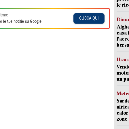
le ric
itmo:
CLICCA QUI
Dimo
r le tue notizie su Google
Alghe
casa 
l'acc
bersa
Il ca
Vend
motor
un pa
Mete
Sarde
afric
calor
zone 