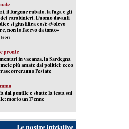
unale
ri, il furgone rubato, la fuga e gli
 dei carabinieri. L’uomo davanti
dice si giustifica così: «Volevo
re, non lo facevo da tanto»
 Fiori
ie pronte
mentari in vacanza, la Sardegna
e mete più amate dai politici: ecco
trascorreranno l’estate
ramma
fa dal pontile e sbatte la testa sul
le: morto un 17enne
Le nostre iniziative