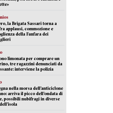
ette»
nios
ro, la Brigata Sassari torna a
fra applausi, commozione e
oglienza della Fanfara dei
glieri
so
ono limonata per comprare un
ino, tre ragazzini denunciati da
ssante: interviene la polizia
o
gna nella morsa dell’anticiclone
ano: arriva il picco dell’ondata di
e, possibili nubifragi in diverse
dell’isola