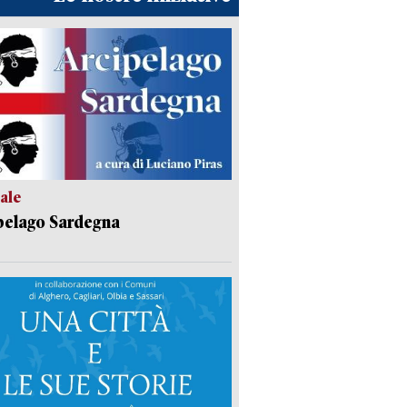
ale
pelago Sardegna