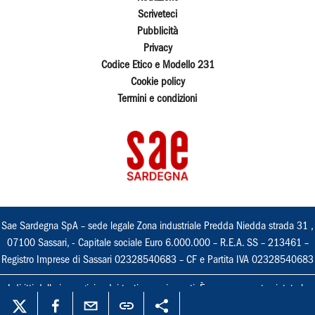
Scriveteci
Pubblicità
Privacy
Codice Etico e Modello 231
Cookie policy
Termini e condizioni
Sae Sardegna SpA – sede legale Zona industriale Predda Niedda strada 31 ,
07100 Sassari, - Capitale sociale Euro 6.000.000 – R.E.A. SS – 213461 –
Registro Imprese di Sassari 02328540683 – CF e Partita IVA 02328540683
I diritti delle immagini e dei testi sono riservati. È espressamente vietata la
loro riproduzione con qualsiasi mezzo e l'adattamento totale o parziale.