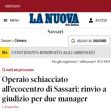
La
ABBONATI
Nuova
MENU
ACCEDI
Sardegna
Sassari
Sassari
Cronaca
SEGUICI SU
DISCOVER
N+
CONTENUTO RISERVATO AGLI ABBONATI
Sei già registrato / abbonato? ACCEDI
Ci sarà un processo
Operaio schiacciato
all’ecocentro di Sassari: rinvio a
giudizio per due manager
di Luca Fiori