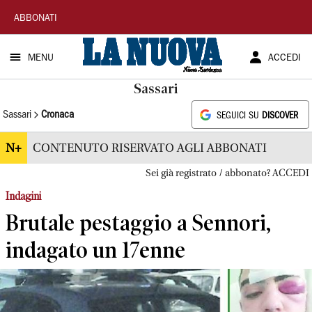
La
ABBONATI
Nuova
MENU
ACCEDI
Sardegna
Sassari
Sassari
Cronaca
SEGUICI SU
DISCOVER
N+
CONTENUTO RISERVATO AGLI ABBONATI
Sei già registrato / abbonato? ACCEDI
Indagini
Brutale pestaggio a Sennori,
indagato un 17enne