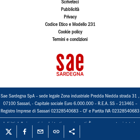
Scriveteci
Pubblicità
Privacy
Codice Etico e Modello 231
Cookie policy
Termini e condizioni
Sae Sardegna SpA – sede legale Zona industriale Predda Niedda strada 31 ,
07100 Sassari, - Capitale sociale Euro 6.000.000 – R.E.A. SS – 213461 –
Registro Imprese di Sassari 02328540683 – CF e Partita IVA 02328540683
I diritti delle immagini e dei testi sono riservati. È espressamente vietata la
loro riproduzione con qualsiasi mezzo e l'adattamento totale o parziale.