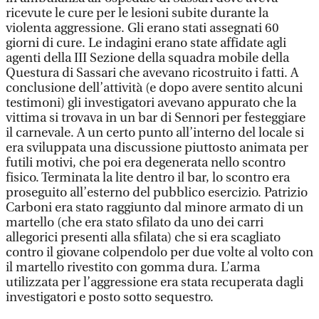
ricevute le cure per le lesioni subite durante la
violenta aggressione. Gli erano stati assegnati 60
giorni di cure. Le indagini erano state affidate agli
agenti della III Sezione della squadra mobile della
Questura di Sassari che avevano ricostruito i fatti. A
conclusione dell’attività (e dopo avere sentito alcuni
testimoni) gli investigatori avevano appurato che la
vittima si trovava in un bar di Sennori per festeggiare
il carnevale. A un certo punto all’interno del locale si
era sviluppata una discussione piuttosto animata per
futili motivi, che poi era degenerata nello scontro
fisico. Terminata la lite dentro il bar, lo scontro era
proseguito all’esterno del pubblico esercizio. Patrizio
Carboni era stato raggiunto dal minore armato di un
martello (che era stato sfilato da uno dei carri
allegorici presenti alla sfilata) che si era scagliato
contro il giovane colpendolo per due volte al volto con
il martello rivestito con gomma dura. L’arma
utilizzata per l’aggressione era stata recuperata dagli
investigatori e posto sotto sequestro.