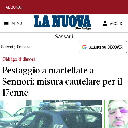
La
ABBONATI
Nuova
MENU
ACCEDI
Sardegna
Sassari
Sassari
Cronaca
SEGUICI SU
DISCOVER
Obbligo di dimora
Pestaggio a martellate a
Sennori: misura cautelare per il
17enne