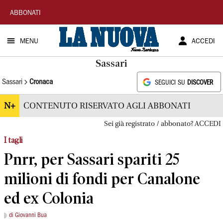
La
ABBONATI
Nuova
MENU
ACCEDI
Sardegna
Sassari
Sassari
Cronaca
SEGUICI SU
DISCOVER
N+
CONTENUTO RISERVATO AGLI ABBONATI
Sei già registrato / abbonato? ACCEDI
I tagli
Pnrr, per Sassari spariti 25
milioni di fondi per Canalone
ed ex Colonia
di Giovanni Bua