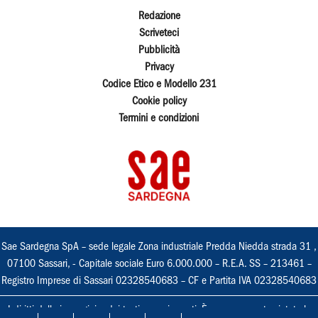
Redazione
Scriveteci
Pubblicità
Privacy
Codice Etico e Modello 231
Cookie policy
Termini e condizioni
Sae Sardegna SpA – sede legale Zona industriale Predda Niedda strada 31 ,
07100 Sassari, - Capitale sociale Euro 6.000.000 – R.E.A. SS – 213461 –
Registro Imprese di Sassari 02328540683 – CF e Partita IVA 02328540683
I diritti delle immagini e dei testi sono riservati. È espressamente vietata la