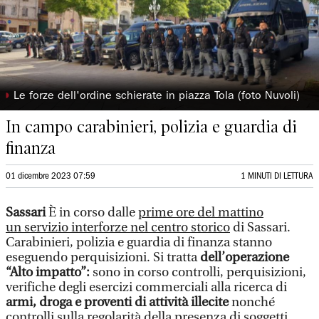
◗
Le forze dell'ordine schierate in piazza Tola (foto Nuvoli)
In campo carabinieri, polizia e guardia di
finanza
01 dicembre 2023 07:59
1 MINUTI DI LETTURA
Sassari
È in corso dalle
prime ore del mattino
un servizio interforze nel centro storico
di Sassari.
Carabinieri, polizia e guardia di finanza stanno
eseguendo perquisizioni. Si tratta
dell’operazione
“Alto impatto”:
sono in corso controlli, perquisizioni,
verifiche degli esercizi commerciali alla ricerca di
armi, droga e proventi di attività illecite
nonché
controlli sulla regolarità della presenza di soggetti