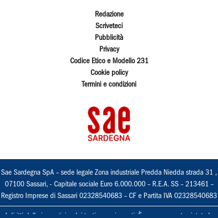
Redazione
Scriveteci
Pubblicità
Privacy
Codice Etico e Modello 231
Cookie policy
Termini e condizioni
Sae Sardegna SpA – sede legale Zona industriale Predda Niedda strada 31 ,
07100 Sassari, - Capitale sociale Euro 6.000.000 – R.E.A. SS – 213461 –
Registro Imprese di Sassari 02328540683 – CF e Partita IVA 02328540683
I diritti delle immagini e dei testi sono riservati. È espressamente vietata la