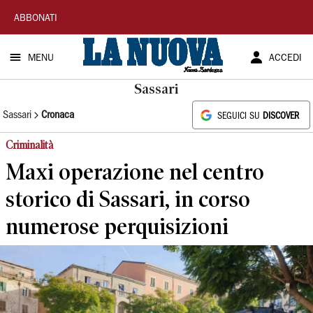
La
ABBONATI
Nuova
MENU
ACCEDI
Sardegna
Sassari
Sassari
Cronaca
SEGUICI SU
DISCOVER
Criminalità
Maxi operazione nel centro
storico di Sassari, in corso
numerose perquisizioni