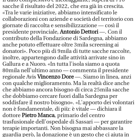
sacche il risultato del 2022, che era già in crescita.
«Tra le varie iniziative, abbiamo intensificato le
collaborazioni con aziende e società del territorio con
giornate di raccolta e sensibilizzazione — così il
presidente provinciale,
Antonio Dettori
—. Con il
contributo della Fondazione di Sardegna, abbiamo
anche potuto effettuare oltre 3mila screening ai
donatori». Poco più di 9mila di tutte sacche raccolte,
inoltre, appartengono dalle attività arrivate sino in
Gallura e a Nuoro. «In tutta l'isola siamo a quota
80mila nell'ultimo anno — commenta il presidente
regionale Avis
Vincenzo Dore
—. Siamo in linea, anzi
con qualche miglioramento. Ma la realtà dice anche
che abbiamo ancora bisogno di circa 25mila sacche
che dobbiamo cercare fuori dalla Sardegna per
soddisfare il nostro bisogno». «L'apporto dei volontari
non è fondamentale, di più: è vitale — dichiara il
dottore
Pietro Manca
, primario del centro
trasfusionale dell'ospedale di Sassari — per garantire
terapie importanti. Non bisogna mai abbassare la
guardia però, la donazione è un gesto che ci aiuta in