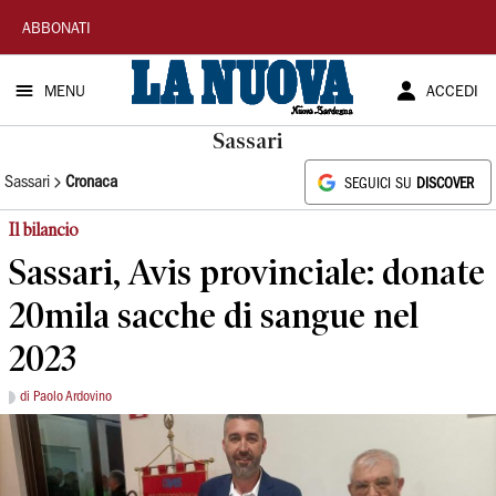
La
ABBONATI
Nuova
MENU
ACCEDI
Sardegna
Sassari
Sassari
Cronaca
SEGUICI SU
DISCOVER
Il bilancio
Sassari, Avis provinciale: donate
20mila sacche di sangue nel
2023
di Paolo Ardovino