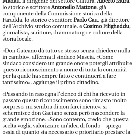
Madau
, il dirigente del settore Cultura,
Alberto Mura
,
lo storico e scrittore
Antonello Mattone
, già
componente della Commissione storica della
Faradda, lo storico e scrittore
Paolo Cau
, già direttore
dell’Archivio storico comunale, e
Cosimo Filigheddu
,
giornalista, scrittore, drammaturgo e cultore della
storia locale.
«Don Gateano dà tutto se stesso senza chiedere nulla
in cambio», afferma il sindaco Mascia. «Come
sindaco considero un grande onore potergli attribuire
questo riconoscimento a nome di tutta la comunità
per la quale ha sempre fatto e continuerà a fare
tantissimo», aggiunge il primo cittadino.
«Passando in rassegna l’elenco di chi ha ricevuto in
passato questo riconoscimento sono rimasto molto
sorpreso, mi sembra di non farci niente», si
schermisce don Gaetano senza però nascondere la
grande emozione. «Sono contento, credo che questa
scelta voglia valorizzare un’idea di fondo – spiega –
ossia di quanto sia necessario e prioritario prestare la