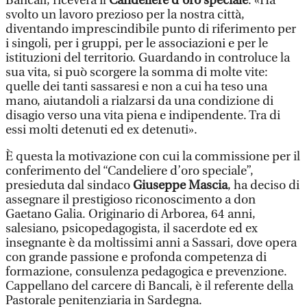
Bancali, riceverà il
Candeliere d’oro speciale
.
«Ha
svolto un lavoro prezioso per la nostra città,
diventando imprescindibile punto di riferimento per
i singoli, per i gruppi, per le associazioni e per le
istituzioni del territorio. Guardando in controluce la
sua vita, si può scorgere la somma di molte vite:
quelle dei tanti sassaresi e non a cui ha teso una
mano, aiutandoli a rialzarsi da una condizione di
disagio verso una vita piena e indipendente. Tra di
essi molti detenuti ed ex detenuti».
È questa la motivazione con cui la commissione per il
conferimento del “Candeliere d’oro speciale”,
presieduta dal sindaco
Giuseppe Mascia
, ha deciso di
assegnare il prestigioso riconoscimento a don
Gaetano Galia. Originario di Arborea, 64 anni,
salesiano, psicopedagogista, il sacerdote ed ex
insegnante è da moltissimi anni a Sassari, dove opera
con grande passione e profonda competenza di
formazione, consulenza pedagogica e prevenzione.
Cappellano del carcere di Bancali, è il referente della
Pastorale penitenziaria in Sardegna.