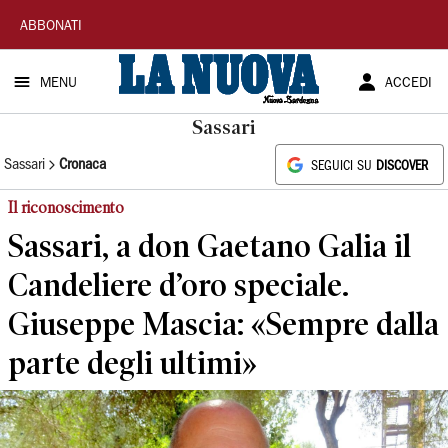
La
ABBONATI
Nuova
MENU
ACCEDI
Sardegna
Sassari
Sassari
Cronaca
SEGUICI SU
DISCOVER
Il riconoscimento
Sassari, a don Gaetano Galia il
Candeliere d’oro speciale.
Giuseppe Mascia: «Sempre dalla
parte degli ultimi»