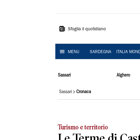
La
Nuova
Sardegna
Sfoglia il quotidiano
MENU
SARDEGNA
ITALIA MON
Sassari
Alghero
Sassari
Cronaca
Turismo e territorio
Le Terme di Cast