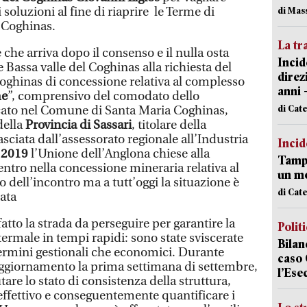
oluzioni al fine di riaprire le Terme di
di Mas
 Coghinas.
La tr
he arriva dopo il consenso e il nulla osta
Incid
 Bassa valle del Coghinas alla richiesta del
direz
ghinas di concessione relativa al complesso
anni 
me
”, comprensivo del comodato dello
di Cat
cato nel Comune di Santa Maria Coghinas,
della
Provincia di Sassari
, titolare della
sciata dall’assessorato regionale all’Industria
Incid
l
2019
l’Unione dell’Anglona chiese alla
Tampo
bentro nella concessione mineraria relativa al
un mo
dell’incontro ma a tutt’oggi la situazione è
di Cat
tata
 fatto la strada da perseguire per garantire la
Polit
 termale in tempi rapidi: sono state sviscerate
Bilan
 termini gestionali che economici. Durante
caso 
aggiornamento la prima settimana di settembre,
l’Ese
are lo stato di consistenza della struttura,
 effettivo e conseguentemente quantificare i