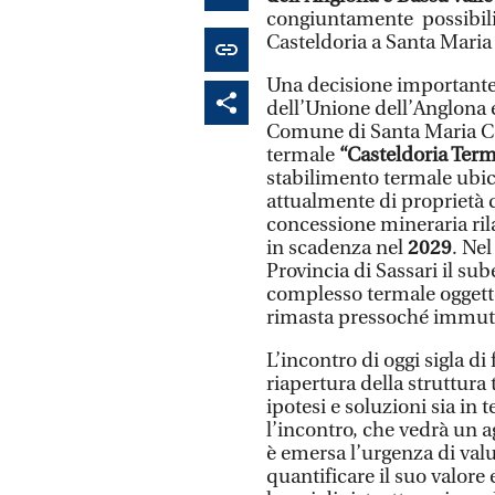
congiuntamente possibili s
Casteldoria a Santa Maria
Una decisione importante c
dell’Unione dell’Anglona e
Comune di Santa Maria Co
termale
“Casteldoria Ter
stabilimento termale ubi
attualmente di proprietà 
concessione mineraria rila
in scadenza nel
2029
. Ne
Provincia di Sassari il su
complesso termale oggetto 
rimasta pressoché immu
L’incontro di oggi sigla di
riapertura della struttura
ipotesi e soluzioni sia in
l’incontro, che vedrà un 
è emersa l’urgenza di valut
quantificare il suo valore