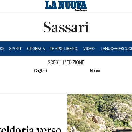
Sassari
DO
SPORT
CRONACA
TEMPO LIBERO
VIDEO
LANUOVA@SCUO
SCEGLI L'EDIZIONE
Cagliari
Nuoro
eldoria verso