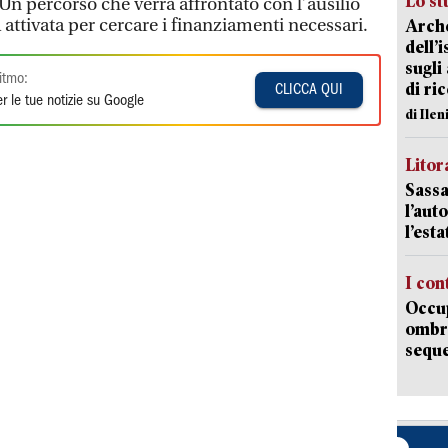
Lo st
 Un percorso che verrà affrontato con l’ausilio
à attivata per cercare i finanziamenti necessari.
Arche
dell’
sugli
itmo:
di ri
CLICCA QUI
r le tue notizie su Google
di Ile
Litora
Sassa
l’auto
l’est
I con
Occup
ombrel
sequ