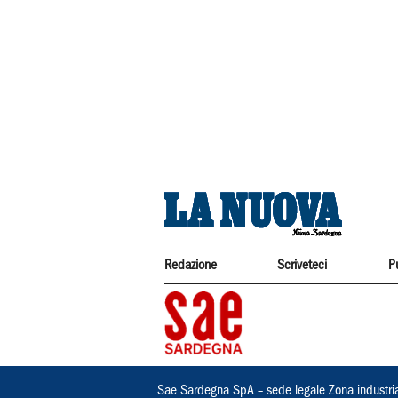
Redazione
Scriveteci
P
Sae Sardegna SpA – sede legale Zona industri