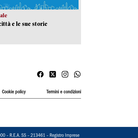
ale
ittà e le sue storie
Cookie policy
Termini e condizioni
000 – R.E.A. SS – 213461 – Registro Imprese