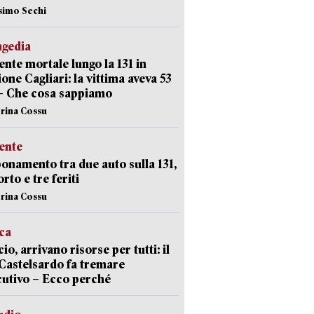
simo Sechi
agedia
ente mortale lungo la 131 in
ione Cagliari: la vittima aveva 53
– Che cosa sappiamo
erina Cossu
ente
namento tra due auto sulla 131,
rto e tre feriti
erina Cossu
ica
cio, arrivano risorse per tutti: il
Castelsardo fa tremare
cutivo – Ecco perché