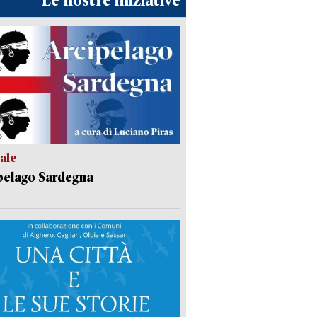
Le nostre iniziative
ale
pelago Sardegna