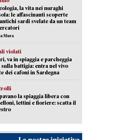
udio
ologia, la vita nei nuraghi
isola: le affascinanti scoperte
 antichi sardi svelate da un team
cercatori
nia Mura
li violati
ri, va in spiaggia e parcheggia
 sulla battigia: entra nel vivo
ate dei cafoni in Sardegna
trolli
avano la spiaggia libera con
loni, lettini e fioriere: scatta il
estro