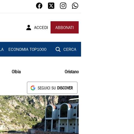
ACCEDI
ABBONATI
LA
ECONOMIA TOP1000
CERCA
Olbia
Oristano
SEGUICI SU
DISCOVER