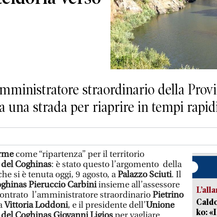
’amministratore straordinario della Provi
rca una strada per riaprire in tempi rapid
rme
come “ripartenza” per il territorio
e del Coghinas
: è stato questo l’argomento della
e si è tenuta oggi, 9 agosto, a
Palazzo Sciuti
. Il
ghinas Pieruccio Carbini
insieme all’assessore
L’all
contrato l’amministratore straordinario
Pietrino
Caldo
ta
Vittoria Loddoni
, e il presidente dell’
Unione
ko: «
e del Coghinas Giovanni Ligios
per vagliare