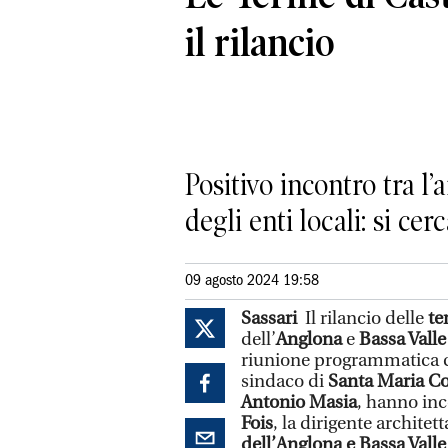
il rilancio
Positivo incontro tra l
degli enti locali: si ce
09 agosto 2024 19:58
Sassari
Il rilancio delle
te
dell’
Anglona
e
Bassa Vall
riunione programmatica ch
sindaco di
Santa Maria Co
Antonio Masia
, hanno in
Fois
, la dirigente architet
dell’Anglona e Bassa Vall