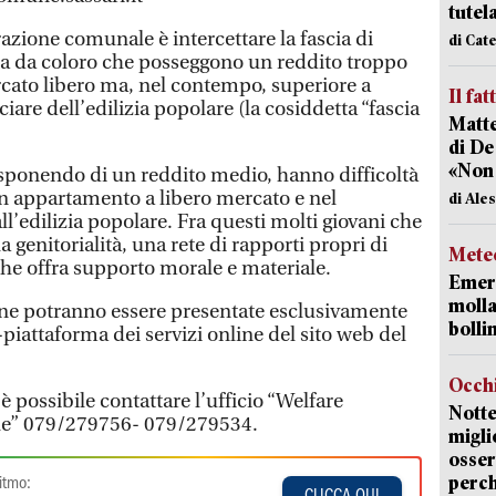
tutel
azione comunale è intercettare la fascia di
di Cat
a da coloro che posseggono un reddito troppo
cato libero ma, nel contempo, superiore a
Il fat
iare dell’edilizia popolare (la cosiddetta “fascia
Matte
di De
«Non
isponendo di un reddito medio, hanno difficoltà
 un appartamento a libero mercato e nel
di Ale
’edilizia popolare. Fra questi molti giovani che
 genitorialità, una rete di rapporti propri di
Mete
he offra supporto morale e materiale.
Emerg
molla
e potranno essere presentate esclusivamente
bolli
-piattaforma dei servizi online del sito web del
Occhi
è possibile contattare l’ufficio “Welfare
Notte
ale” 079/279756- 079/279534.
migli
osser
perc
itmo:
CLICCA QUI