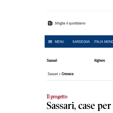
La
Nuova
Sardegna
Sfoglia il quotidiano
MENU
SARDEGNA
ITALIA MON
Sassari
Alghero
Sassari
Cronaca
Il progetto
Sassari, case per