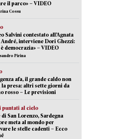
are il parco» – VIDEO
erina Cossu
to
o Salvini contestato all’Agnata
 André, interviene Dori Ghezzi:
 è democrazia» – VIDEO
ssandro Pirina
o
enza afa, il grande caldo non
 la presa: altri sette giorni da
no rosso – Le previsioni
 puntati al cielo
 di San Lorenzo, Sardegna
ore meta al mondo per
vare le stelle cadenti – Ecco
hé