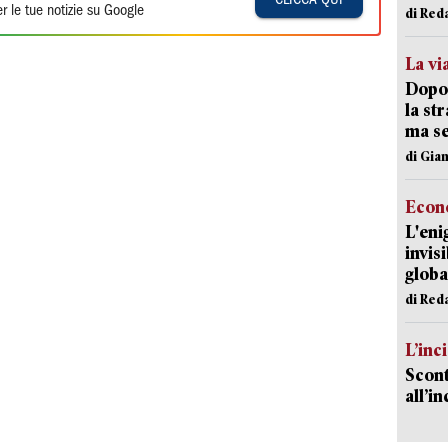
r le tue notizie su Google
di Red
La vi
Dopo 
la st
ma se
di Gi
Econ
L'eni
invis
globa
di Red
L’inc
Scont
all’i