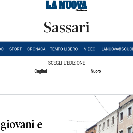
Sassari
DO
SPORT
CRONACA
TEMPO LIBERO
VIDEO
LANUOVA@SCUO
SCEGLI L'EDIZIONE
Cagliari
Nuoro
 giovani e