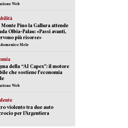
azione Web
abilità
Monte Pino la Gallura attende
rada Olbia-Palau: «Passi avanti,
rvono più risorse»
andomenico Mele
omia
gma della “AI Capex”: il motore
ibile che sostiene l'economia
le
azione Web
idente
ro violento tra due auto
ncrocio per l’Argentiera