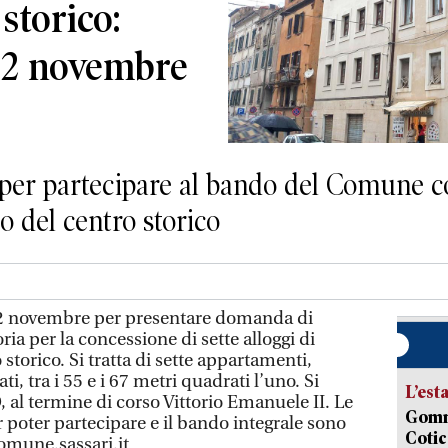
storico:
 2 novembre
per partecipare al bando del Comune c
io del centro storico
 2 novembre per presentare domanda di
a per la concessione di sette alloggi di
 storico. Si tratta di sette appartamenti,
, tra i 55 e i 67 metri quadrati l’uno. Si
L’est
, al termine di corso Vittorio Emanuele II. Le
Gommo
er poter partecipare e il bando integrale sono
Cotic
omune.sassari.it