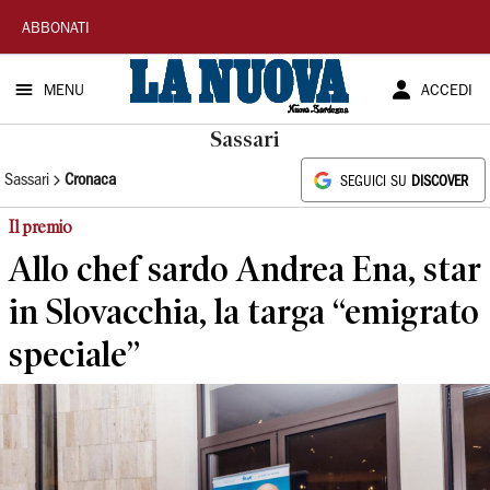
La
ABBONATI
Nuova
MENU
ACCEDI
Sardegna
Sassari
Sassari
Cronaca
SEGUICI SU
DISCOVER
Il premio
Allo chef sardo Andrea Ena, star
in Slovacchia, la targa “emigrato
speciale”