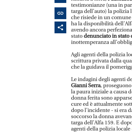
testimonianze (una in part
targa dell’auto) la polizia
che risiede in un comune d
ha la disponibilità dell’A
avendo ancora perfezionato
stato
denunciato in stato d
inottemperanza all’obblig
Agli agenti della polizia lo
scrittura privata dalla qua
che la guidava il pomerigg
Le indagini degli agenti d
Gianni Serra
, proseguono 
la paura iniziale a causa d
donna ferita sono apparse
cure ed è attualmente sott
dopo l’incidente - si era 
soccorso la donna avevano
targa dell’Alfa 159. E dop
agenti della polizia local