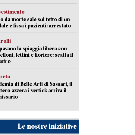
avestimento
to da morte sale sul tetto di un
ale e fissa i pazienti: arrestato
trolli
avano la spiaggia libera con
loni, lettini e fioriere: scatta il
estro
creto
emia di Belle Arti di Sassari, il
tero azzera i vertici: arriva il
issario
Le nostre iniziative