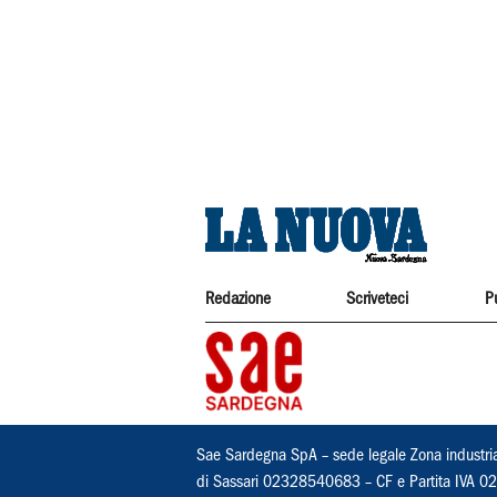
Redazione
Scriveteci
P
Sae Sardegna SpA – sede legale Zona industri
di Sassari 02328540683 – CF e Partita IVA