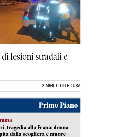
di lesioni stradali e
2 MINUTI DI LETTURA
Primo Piano
ramma
ri, tragedia alla Frana: donna
pita dalla scogliera e muore –