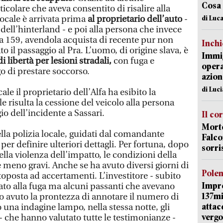
Cosa
icolare che aveva consentito di risalire alla
 locale è arrivata prima
al proprietario dell’auto
-
di Luca
ell’hinterland - e poi alla persona che invece
lfa 159, avendola acquista di recente pur non
Inch
 il passaggio al Pra. L’uomo, di origine slava, è
Immig
i libertà per lesioni stradali,
con fuga e
opera
o di prestare soccorso.
azion
di Luc
cale il proprietario dell’Alfa ha esibito la
le risulta la cessione del veicolo alla persona
io dell’incidente a Sassari.
Il co
Morte
ella polizia locale, guidati dal comandante
Falco
per definire ulteriori dettagli. Per fortuna, dopo
sorri
ella violenza dell’impatto, le condizioni della
 meno gravi. Anche se ha avuto diversi giorni di
Pole
oposta ad accertamenti. L’investitore - subito
Impr
dato alla fuga ma alcuni passanti che avevano
137mi
 avuto la prontezza di annotare il numero di
attac
o una indagine lampo, nella stessa notte, gli
vergo
e - che hanno valutato tutte le testimonianze -