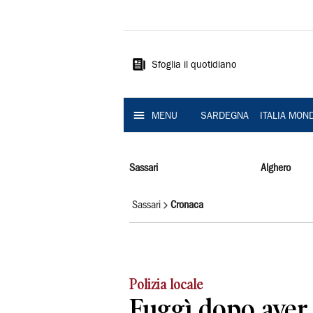
La
Nuova
Sardegna
Sfoglia il quotidiano
MENU
SARDEGNA
ITALIA MON
Sassari
Alghero
Sassari
Cronaca
Polizia locale
Fuggì dopo aver 