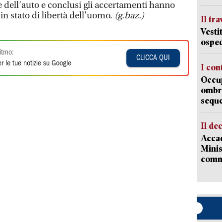
e dell’auto e conclusi gli accertamenti hanno
in stato di libertà dell’uomo.
(g.baz.)
Il tr
Vesti
osped
itmo:
CLICCA QUI
r le tue notizie su Google
I con
Occup
ombrel
sequ
Il de
Accad
Minis
comm