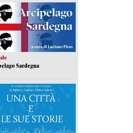
ale
pelago Sardegna