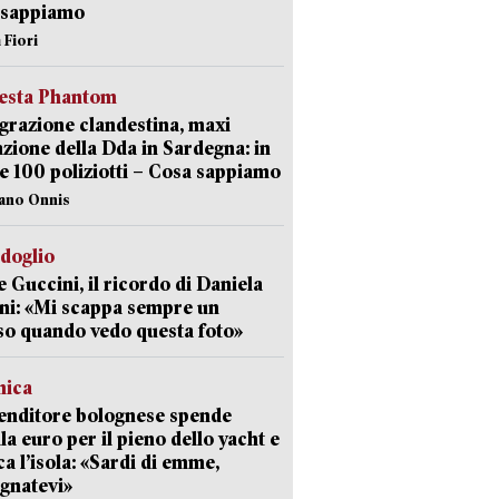
 sappiamo
 Fiori
iesta Phantom
razione clandestina, maxi
zione della Dda in Sardegna: in
e 100 poliziotti – Cosa sappiamo
iano Onnis
rdoglio
 Guccini, il ricordo di Daniela
ni: «Mi scappa sempre un
so quando vedo questa foto»
mica
enditore bolognese spende
la euro per il pieno dello yacht e
ca l’isola: «Sardi di emme,
gnatevi»