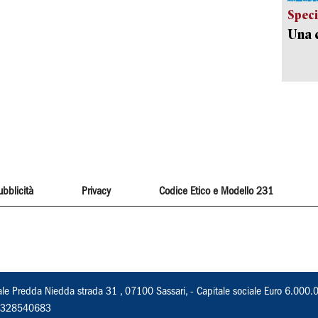
Speci
Una c
ubblicità
Privacy
Codice Etico e Modello 231
ale Predda Niedda strada 31 , 07100 Sassari, - Capitale sociale Euro 6.000.
 02328540683